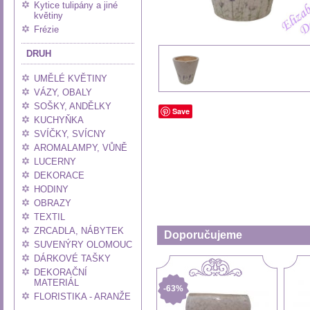
Kytice tulipány a jiné
květiny
Frézie
DRUH
UMĚLÉ KVĚTINY
VÁZY, OBALY
SOŠKY, ANDĚLKY
Save
KUCHYŇKA
SVÍČKY, SVÍCNY
AROMALAMPY, VŮNĚ
LUCERNY
DEKORACE
HODINY
OBRAZY
TEXTIL
ZRCADLA, NÁBYTEK
Doporučujeme
SUVENÝRY OLOMOUC
DÁRKOVÉ TAŠKY
DEKORAČNÍ
MATERIÁL
-63%
FLORISTIKA - ARANŽE