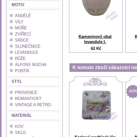
MOTIV
ANDĚLÉ
VÍLY
MOŘE
ZVÍŘECÍ
Kameninový obal
SRDCE
levandule I.
SLUNEČNICE
62 Kč
LEVANDULE
RŮŽE
ALFONS MUCHA
K tomuto zboží zákazníci nej
PUNTÍK
STYL
-63
PROVENCE
ROMANTICKÝ
VINTAGE A RETRO
MATERIÁL
KOV
SKLO