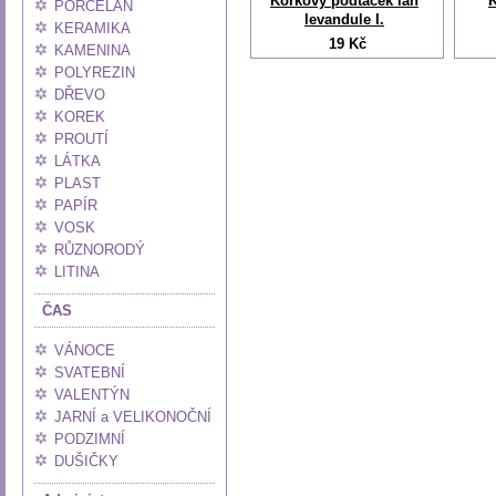
Korkový podtácek lán
PORCELÁN
levandule I.
KERAMIKA
19 Kč
KAMENINA
POLYREZIN
DŘEVO
KOREK
PROUTÍ
LÁTKA
PLAST
PAPÍR
VOSK
RŮZNORODÝ
LITINA
ČAS
VÁNOCE
SVATEBNÍ
VALENTÝN
JARNÍ a VELIKONOČNÍ
PODZIMNÍ
DUŠIČKY