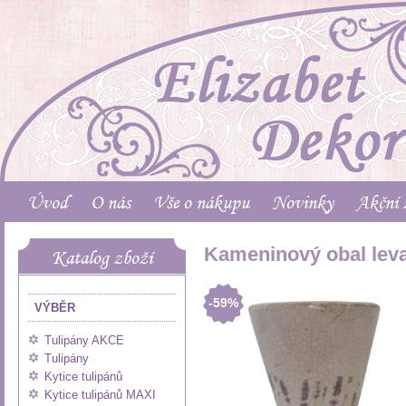
Úvod
O nás
Vše o nákupu
Novinky
Akční 
Kameninový obal leva
Katalog zboží
-59%
VÝBĚR
Tulipány AKCE
Tulipány
Kytice tulipánů
Kytice tulipánů MAXI