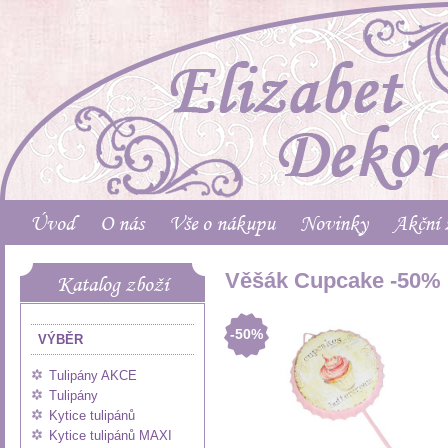
Úvod
O nás
Vše o nákupu
Novinky
Akční 
Věšák Cupcake -50%
Katalog zboží
-50%
VÝBĚR
Tulipány AKCE
Tulipány
Kytice tulipánů
Kytice tulipánů MAXI