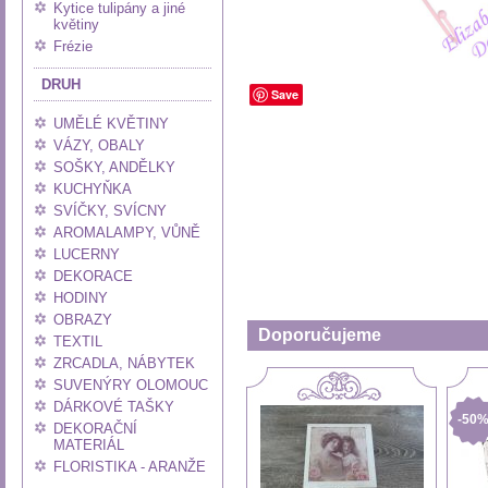
Kytice tulipány a jiné
květiny
Frézie
DRUH
Save
UMĚLÉ KVĚTINY
VÁZY, OBALY
SOŠKY, ANDĚLKY
KUCHYŇKA
SVÍČKY, SVÍCNY
AROMALAMPY, VŮNĚ
LUCERNY
DEKORACE
HODINY
OBRAZY
Doporučujeme
TEXTIL
ZRCADLA, NÁBYTEK
SUVENÝRY OLOMOUC
DÁRKOVÉ TAŠKY
-50
DEKORAČNÍ
MATERIÁL
FLORISTIKA - ARANŽE