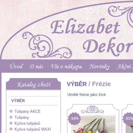
Úvod
O nás
Vše o nákupu
Novinky
Akční 
/ Frézie
Katalog zboží
VÝBĚR
Umělé frézie jako živé
VÝBĚR
Tulipány AKCE
Tulipány
-14%
-31
Kytice tulipánů
Kytice tulipánů MAXI