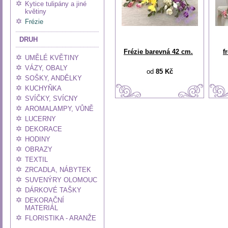
Kytice tulipány a jiné
květiny
Frézie
DRUH
Frézie barevná 42 cm.
f
UMĚLÉ KVĚTINY
VÁZY, OBALY
od
85 Kč
SOŠKY, ANDĚLKY
KUCHYŇKA
SVÍČKY, SVÍCNY
AROMALAMPY, VŮNĚ
LUCERNY
DEKORACE
HODINY
OBRAZY
TEXTIL
ZRCADLA, NÁBYTEK
SUVENÝRY OLOMOUC
DÁRKOVÉ TAŠKY
DEKORAČNÍ
MATERIÁL
FLORISTIKA - ARANŽE