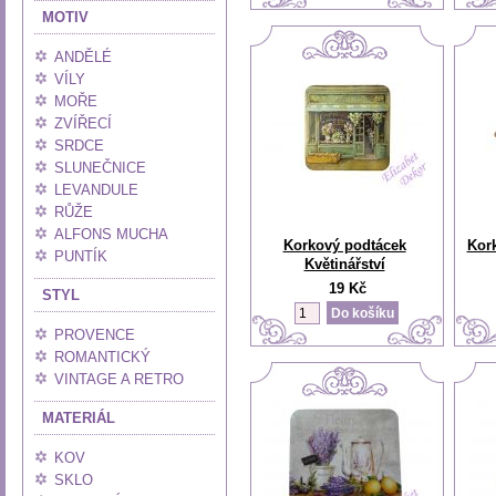
MOTIV
ANDĚLÉ
VÍLY
MOŘE
ZVÍŘECÍ
SRDCE
SLUNEČNICE
LEVANDULE
RŮŽE
ALFONS MUCHA
Korkový podtácek
Kor
PUNTÍK
Květinářství
19 Kč
STYL
PROVENCE
ROMANTICKÝ
VINTAGE A RETRO
MATERIÁL
KOV
SKLO