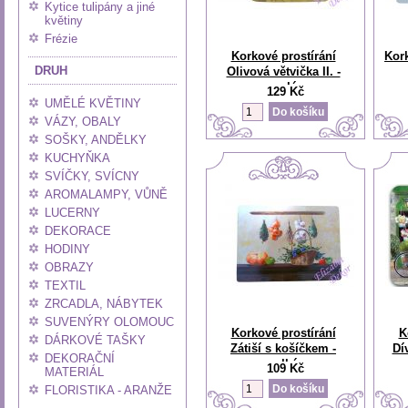
Kytice tulipány a jiné
květiny
Frézie
Korkové prostírání
Kork
DRUH
Olivová větvička II. -
malé
129 Kč
UMĚLÉ KVĚTINY
VÁZY, OBALY
SOŠKY, ANDĚLKY
KUCHYŇKA
SVÍČKY, SVÍCNY
AROMALAMPY, VŮNĚ
LUCERNY
DEKORACE
HODINY
OBRAZY
TEXTIL
ZRCADLA, NÁBYTEK
SUVENÝRY OLOMOUC
Korkové prostírání
K
DÁRKOVÉ TAŠKY
Zátiší s košíčkem -
Dí
DEKORAČNÍ
velké
109 Kč
MATERIÁL
FLORISTIKA - ARANŽE