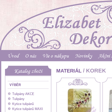
Úvod
O nás
Vše o nákupu
Novinky
Akční 
/ KOREK
Katalog zboží
MATERIÁL
VÝBĚR
Tulipány AKCE
Tulipány
Kytice tulipánů
Kytice tulipánů MAXI