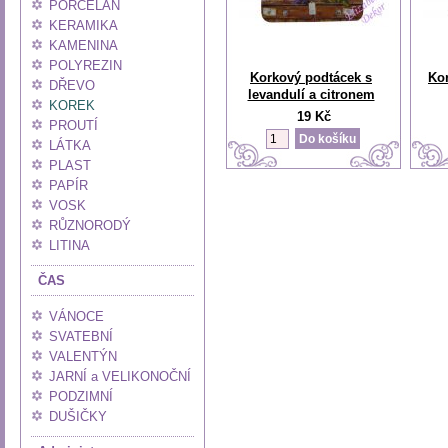
PORCELÁN
KERAMIKA
KAMENINA
POLYREZIN
Korkový podtácek s
Ko
DŘEVO
levandulí a citronem
KOREK
19 Kč
PROUTÍ
LÁTKA
PLAST
PAPÍR
VOSK
RŮZNORODÝ
LITINA
ČAS
VÁNOCE
SVATEBNÍ
VALENTÝN
JARNÍ a VELIKONOČNÍ
PODZIMNÍ
DUŠIČKY