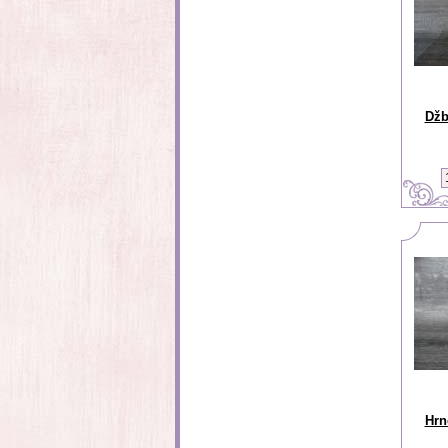
Džb
Hrne