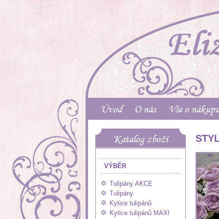
Úvod
O nás
Vše o nákup
Katalog zboží
STY
VÝBĚR
Tulipány AKCE
Tulipány
Kytice tulipánů
Kytice tulipánů MAXI