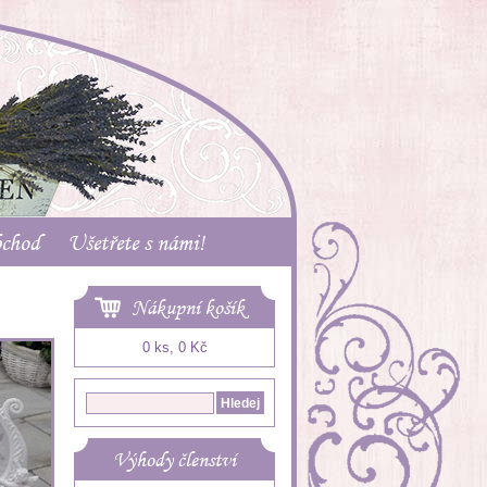
bchod
Ušetřete s námi!
Nákupní košík
0 ks, 0 Kč
Výhody členství