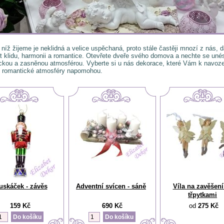
 níž žijeme je neklidná a velice uspěchaná, proto stále častěji mnozí z nás,
t klidu, harmonii a romantice. Otevřete dveře svého domova a nechte se uné
ckou a zasněnou atmosférou. Vyberte si u nás dekorace, které Vám k navoze
 romantické atmosféry napomohou.
uskáček - závěs
Adventní svícen - sáně
Víla na zavěšení
třpytkami
159 Kč
690 Kč
od
275 Kč