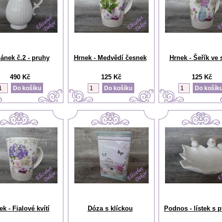
ánek č.2 - pruhy
Hrnek - Medvědí česnek
Hrnek - Šeřík ve 
490 Kč
125 Kč
125 Kč
k - Fialové kvítí
Dóza s klíckou
Podnos - lístek s 