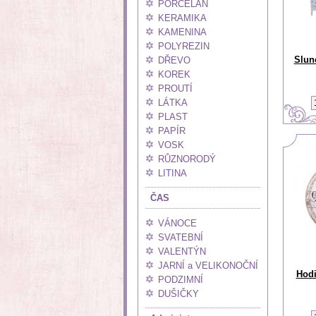
PORCELÁN
KERAMIKA
KAMENINA
POLYREZIN
Slun
DŘEVO
KOREK
PROUTÍ
LÁTKA
PLAST
PAPÍR
VOSK
RŮZNORODÝ
LITINA
ČAS
VÁNOCE
SVATEBNÍ
VALENTÝN
JARNÍ a VELIKONOČNÍ
Hodi
PODZIMNÍ
DUŠIČKY