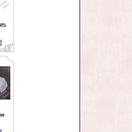
50%
age