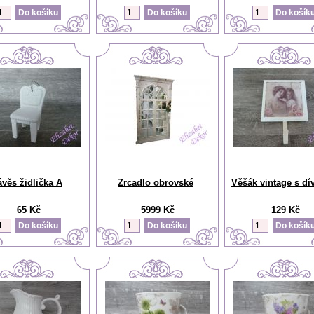
ávěs židlička A
Zrcadlo obrovské
Věšák vintage s dí
65 Kč
5999 Kč
129 Kč