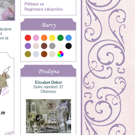
Přihlásit se
Registrace zákazníka
Barvy
 dáváme
st
ní té
Prodejna
Elizabet Dekor
Dolní náměstí 37
Olomouc
 se