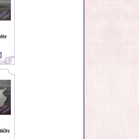
skle
ptáčky