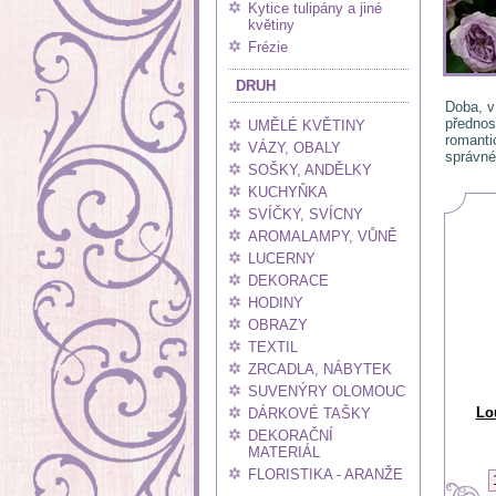
Kytice tulipány a jiné
květiny
Frézie
DRUH
Doba, v
přednos
UMĚLÉ KVĚTINY
romanti
VÁZY, OBALY
správné
SOŠKY, ANDĚLKY
KUCHYŇKA
SVÍČKY, SVÍCNY
AROMALAMPY, VŮNĚ
LUCERNY
DEKORACE
HODINY
OBRAZY
TEXTIL
ZRCADLA, NÁBYTEK
SUVENÝRY OLOMOUC
Lo
DÁRKOVÉ TAŠKY
DEKORAČNÍ
MATERIÁL
FLORISTIKA - ARANŽE