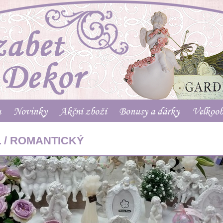
u
Novinky
Akční zboží
Bonusy a dárky
Velkoo
/ ROMANTICKÝ
L