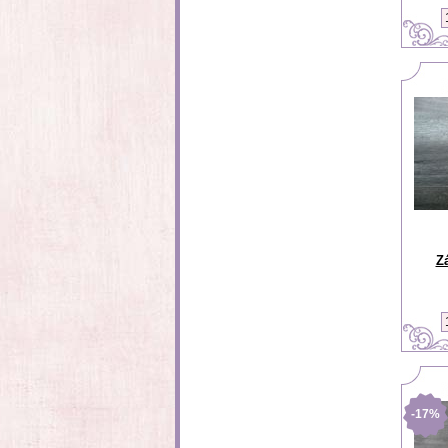
Z
-17%