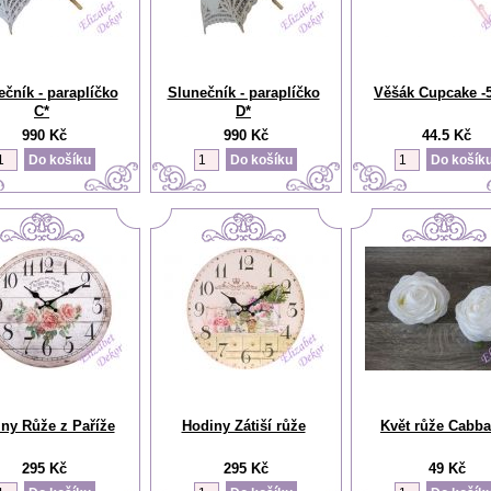
ečník - paraplíčko
Slunečník - paraplíčko
Věšák Cupcake -
C*
D*
990 Kč
990 Kč
44.5 Kč
ny Růže z Paříže
Hodiny Zátiší růže
Květ růže Cabb
295 Kč
295 Kč
49 Kč