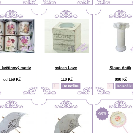
 květinový motiv
svícen Love
Sloup Antik
od
169 Kč
110 Kč
990 Kč
-50%