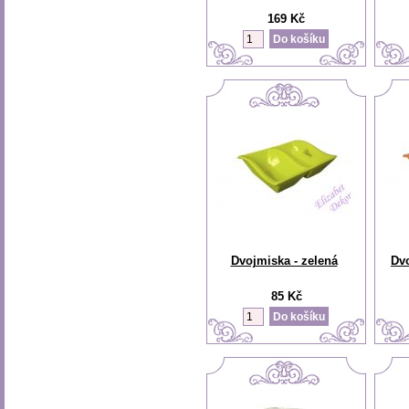
169 Kč
Dvojmiska - zelená
Dv
85 Kč