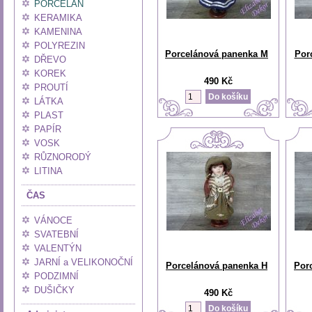
PORCELÁN
KERAMIKA
KAMENINA
POLYREZIN
Porcelánová panenka M
Por
DŘEVO
KOREK
490 Kč
PROUTÍ
LÁTKA
PLAST
PAPÍR
VOSK
RŮZNORODÝ
LITINA
ČAS
VÁNOCE
SVATEBNÍ
VALENTÝN
JARNÍ a VELIKONOČNÍ
Porcelánová panenka H
Por
PODZIMNÍ
DUŠIČKY
490 Kč