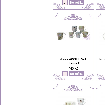
Hrnky AKCE I. 5+1
Hrn
zdarma !!
445 Kč