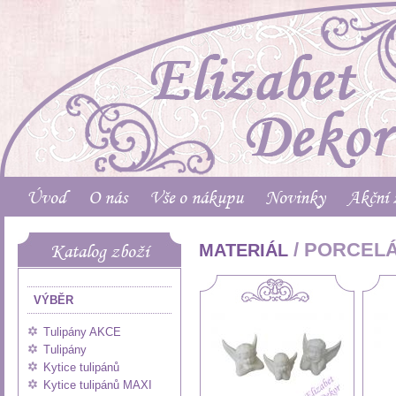
Úvod
O nás
Vše o nákupu
Novinky
Akční 
/ PORCEL
Katalog zboží
MATERIÁL
VÝBĚR
Tulipány AKCE
Tulipány
Kytice tulipánů
Kytice tulipánů MAXI