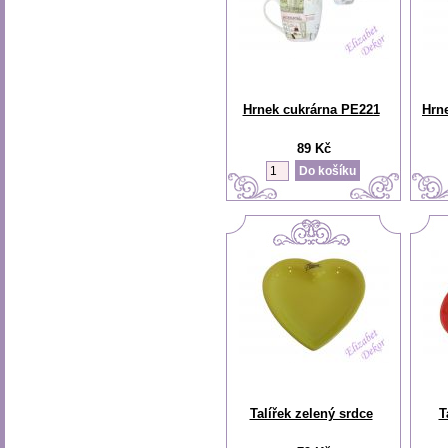
Hrnek cukrárna PE221
Hrne
89 Kč
Talířek zelený srdce
T