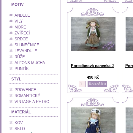
MOTIV
ANDĚLÉ
VÍLY
MOŘE
ZVÍŘECÍ
SRDCE
SLUNEČNICE
LEVANDULE
RŮŽE
ALFONS MUCHA
Porcelánová panenka J
Por
PUNTÍK
490 Kč
STYL
PROVENCE
ROMANTICKÝ
VINTAGE A RETRO
MATERIÁL
KOV
SKLO