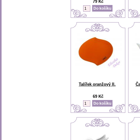
79 Kč
Talířek oranžový II.
Ča
69 Kč