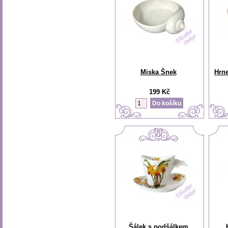
Miska Šnek
Hrne
199 Kč
Šálek s podšálkem