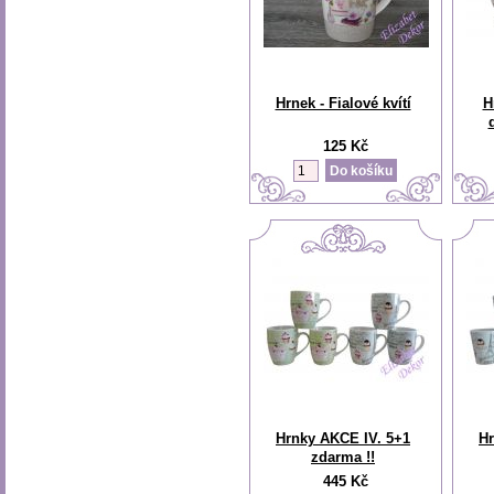
Hrnek - Fialové kvítí
H
125 Kč
Hrnky AKCE IV. 5+1
Hr
zdarma !!
445 Kč