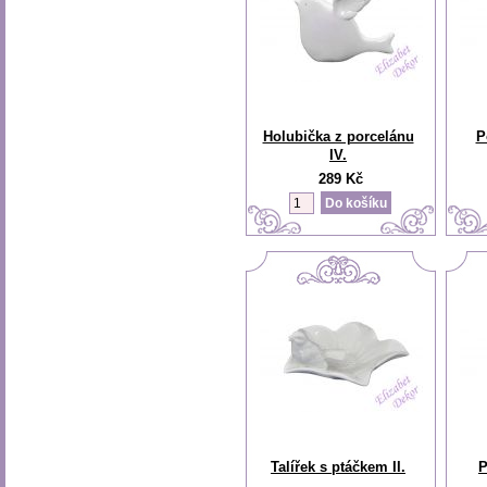
Holubička z porcelánu
P
IV.
289 Kč
Talířek s ptáčkem II.
P