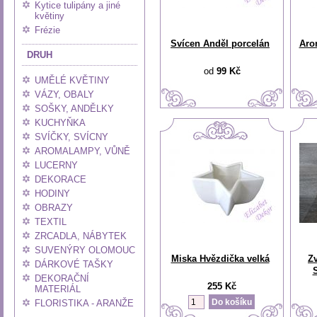
Kytice tulipány a jiné
květiny
Frézie
Svícen Anděl porcelán
Aro
DRUH
od
99 Kč
UMĚLÉ KVĚTINY
VÁZY, OBALY
SOŠKY, ANDĚLKY
KUCHYŇKA
SVÍČKY, SVÍCNY
AROMALAMPY, VŮNĚ
LUCERNY
DEKORACE
HODINY
OBRAZY
TEXTIL
ZRCADLA, NÁBYTEK
SUVENÝRY OLOMOUC
Miska Hvězdička velká
Z
DÁRKOVÉ TAŠKY
S
DEKORAČNÍ
255 Kč
MATERIÁL
FLORISTIKA - ARANŽE