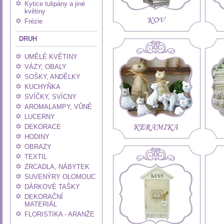
Kytice tulipány a jiné
květiny
KOV
Frézie
DRUH
UMĚLÉ KVĚTINY
VÁZY, OBALY
SOŠKY, ANDĚLKY
KUCHYŇKA
SVÍČKY, SVÍCNY
AROMALAMPY, VŮNĚ
LUCERNY
KERAMIKA
DEKORACE
HODINY
OBRAZY
TEXTIL
ZRCADLA, NÁBYTEK
SUVENÝRY OLOMOUC
DÁRKOVÉ TAŠKY
DEKORAČNÍ
MATERIÁL
FLORISTIKA - ARANŽE