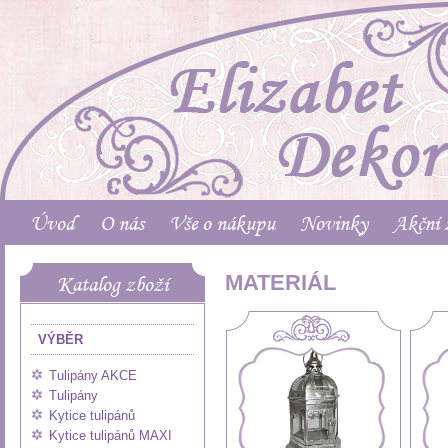
Úvod
O nás
Vše o nákupu
Novinky
Akční 
MATERIÁL
Katalog zboží
VÝBĚR
Tulipány AKCE
Tulipány
Kytice tulipánů
Kytice tulipánů MAXI