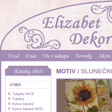
Úvod
O nás
Vše o nákupu
Novinky
Akční 
/ SLUNEČN
Katalog zboží
MOTIV
VÝBĚR
Tulipány AKCE
Tulipány
Kytice tulipánů
Kytice tulipánů MAXI