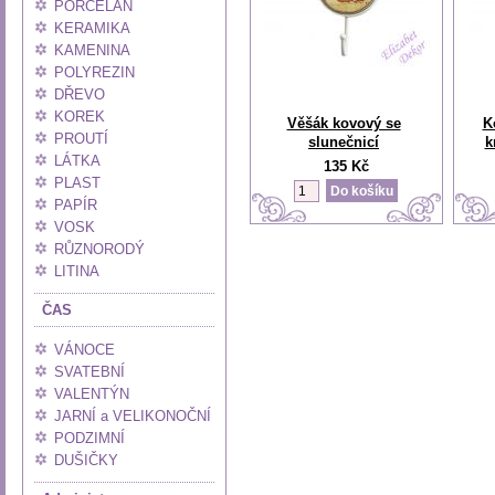
PORCELÁN
KERAMIKA
KAMENINA
POLYREZIN
DŘEVO
KOREK
Věšák kovový se
K
PROUTÍ
slunečnicí
k
LÁTKA
135 Kč
PLAST
PAPÍR
VOSK
RŮZNORODÝ
LITINA
ČAS
VÁNOCE
SVATEBNÍ
VALENTÝN
JARNÍ a VELIKONOČNÍ
PODZIMNÍ
DUŠIČKY