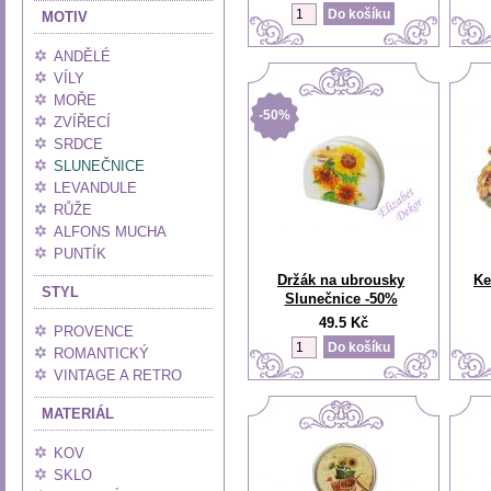
MOTIV
ANDĚLÉ
VÍLY
MOŘE
-50%
ZVÍŘECÍ
SRDCE
SLUNEČNICE
LEVANDULE
RŮŽE
ALFONS MUCHA
PUNTÍK
Držák na ubrousky
Ke
STYL
Slunečnice -50%
49.5 Kč
PROVENCE
ROMANTICKÝ
VINTAGE A RETRO
MATERIÁL
KOV
SKLO