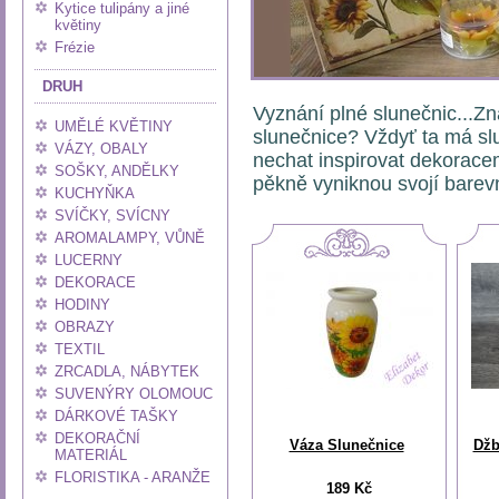
Kytice tulipány a jiné
květiny
Frézie
DRUH
Vyznání plné slunečnic...Zná
UMĚLÉ KVĚTINY
slunečnice? Vždyť ta má sl
VÁZY, OBALY
nechat inspirovat dekorace
SOŠKY, ANDĚLKY
pěkně vyniknou svojí barevn
KUCHYŇKA
SVÍČKY, SVÍCNY
AROMALAMPY, VŮNĚ
LUCERNY
DEKORACE
HODINY
OBRAZY
TEXTIL
ZRCADLA, NÁBYTEK
SUVENÝRY OLOMOUC
DÁRKOVÉ TAŠKY
DEKORAČNÍ
Váza Slunečnice
Džb
MATERIÁL
FLORISTIKA - ARANŽE
189 Kč