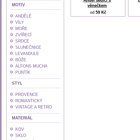
Anděl sedící s
MOTIV
věnečkem
od
59 Kč
ANDĚLÉ
VÍLY
MOŘE
ZVÍŘECÍ
SRDCE
SLUNEČNICE
LEVANDULE
RŮŽE
ALFONS MUCHA
PUNTÍK
STYL
PROVENCE
ROMANTICKÝ
VINTAGE A RETRO
MATERIÁL
KOV
SKLO