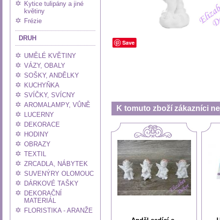
Kytice tulipány a jiné
květiny
Frézie
DRUH
Save
UMĚLÉ KVĚTINY
VÁZY, OBALY
SOŠKY, ANDĚLKY
KUCHYŇKA
SVÍČKY, SVÍCNY
AROMALAMPY, VŮNĚ
K tomuto zboží zákazníci nej
LUCERNY
DEKORACE
HODINY
OBRAZY
TEXTIL
ZRCADLA, NÁBYTEK
SUVENÝRY OLOMOUC
DÁRKOVÉ TAŠKY
DEKORAČNÍ
MATERIÁL
FLORISTIKA - ARANŽE