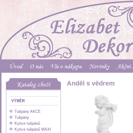
Úvod
O nás
Vše o nákupu
Novinky
Akční 
Anděl s vědrem
Katalog zboží
VÝBĚR
Tulipány AKCE
Tulipány
Kytice tulipánů
Kytice tulipánů MAXI