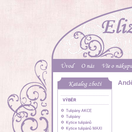
Úvod
O nás
Vše o nákup
Andě
Katalog zboží
VÝBĚR
Tulipány AKCE
Tulipány
Kytice tulipánů
Kytice tulipánů MAXI