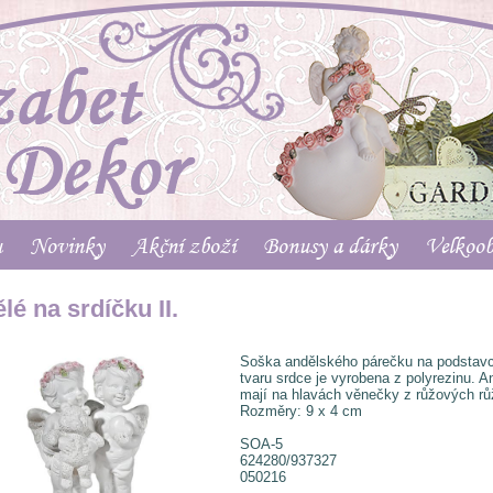
u
Novinky
Akční zboží
Bonusy a dárky
Velkoo
lé na srdíčku II.
Soška andělského párečku na podstavc
tvaru srdce je vyrobena z polyrezinu. A
mají na hlavách věnečky z růžových rů
Rozměry: 9 x 4 cm
SOA-5
624280/937327
050216