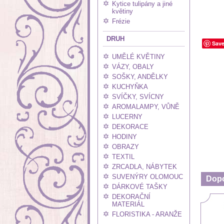
Kytice tulipány a jiné
květiny
Frézie
DRUH
Sav
UMĚLÉ KVĚTINY
VÁZY, OBALY
SOŠKY, ANDĚLKY
KUCHYŇKA
SVÍČKY, SVÍCNY
AROMALAMPY, VŮNĚ
LUCERNY
DEKORACE
HODINY
OBRAZY
TEXTIL
ZRCADLA, NÁBYTEK
SUVENÝRY OLOMOUC
Dop
DÁRKOVÉ TAŠKY
DEKORAČNÍ
MATERIÁL
FLORISTIKA - ARANŽE