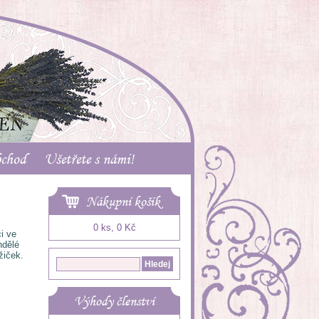
bchod
Ušetřete s námi!
Nákupní košík
0 ks, 0 Kč
i ve
ndělé
žiček.
Výhody členství