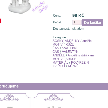
99 Kč
Cena:
e
Počet:
Dostupnost:
skladem
Kategorie:
SOŠKY, ANDĚLKY
/
andělé
MOTIV
/
RŮŽE
ČAS
/
SVATEBNÍ
ČAS
/
VALENTÝN
ANDĚLÉ
/
Andělé s růžičkami
MOTIV
/
SRDCE
MATERIÁL
/
POLYREZIN
ZVÍŘECÍ
/
RŮZNÉ
oručujeme