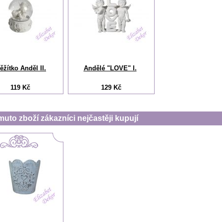
ěžítko Anděl II.
Andělé "LOVE" I.
119 Kč
129 Kč
muto zboží zákazníci nejčastěji kupují