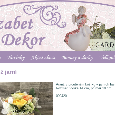
u
Novinky
Akční zboží
Bonusy a dárky
Velkoo
ž jarní
Aranž v proutěném košíku v jarních ba
Rozměr: výška 14 cm, průměr 18 cm.
090420