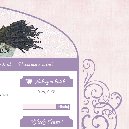
bchod
Ušetřete s námi!
Nákupní košík
0 ks, 0 Kč
rvách.
Výhody členství