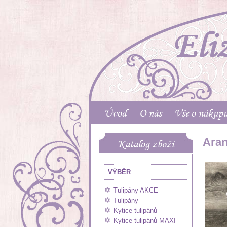
Úvod
O nás
Vše o nákup
Aran
Katalog zboží
VÝBĚR
Tulipány AKCE
Tulipány
Kytice tulipánů
Kytice tulipánů MAXI