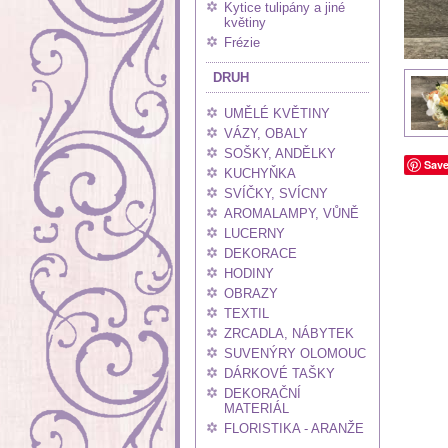
Kytice tulipány a jiné
květiny
Frézie
DRUH
UMĚLÉ KVĚTINY
VÁZY, OBALY
SOŠKY, ANDĚLKY
Sav
KUCHYŇKA
SVÍČKY, SVÍCNY
AROMALAMPY, VŮNĚ
LUCERNY
DEKORACE
HODINY
OBRAZY
TEXTIL
ZRCADLA, NÁBYTEK
SUVENÝRY OLOMOUC
DÁRKOVÉ TAŠKY
DEKORAČNÍ
MATERIÁL
FLORISTIKA - ARANŽE