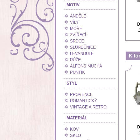
MOTIV
ANDĚLÉ
VÍLY
D
MOŘE
ZVÍŘECÍ
SRDCE
SLUNEČNICE
LEVANDULE
K to
RŮŽE
ALFONS MUCHA
PUNTÍK
STYL
PROVENCE
ROMANTICKÝ
VINTAGE A RETRO
MATERIÁL
D
KOV
SKLO