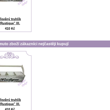
řevěný truhlík
"Rustique" III.
410 Kč
muto zboží zákazníci nejčastěji kupují
řevěný truhlík
"Rustique" III.
410 Kč