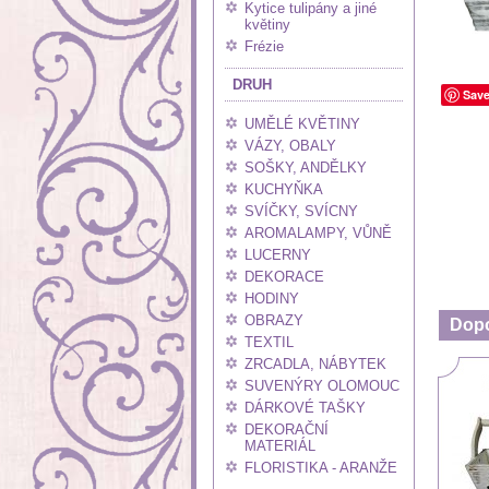
Kytice tulipány a jiné
květiny
Frézie
DRUH
Sav
UMĚLÉ KVĚTINY
VÁZY, OBALY
SOŠKY, ANDĚLKY
KUCHYŇKA
SVÍČKY, SVÍCNY
AROMALAMPY, VŮNĚ
LUCERNY
DEKORACE
HODINY
OBRAZY
Dop
TEXTIL
ZRCADLA, NÁBYTEK
SUVENÝRY OLOMOUC
DÁRKOVÉ TAŠKY
DEKORAČNÍ
MATERIÁL
FLORISTIKA - ARANŽE