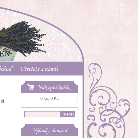
bchod
Ušetřete s námi!
Nákupní košík
0 ks, 0 Kč
tři
Výhody členství