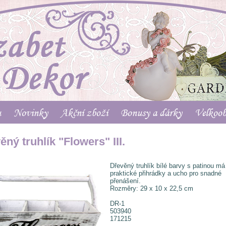
u
Novinky
Akční zboží
Bonusy a dárky
Velkoo
ěný truhlík "Flowers" III.
Dřevěný truhlík bílé barvy s patinou má 
praktické přihrádky a ucho pro snadné
přenášení.
Rozměry: 29 x 10 x 22,5 cm
DR-1
503940
171215