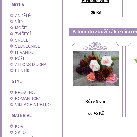
Eustoma žlutá
MOTIV
25 Kč
ANDĚLÉ
VÍLY
MOŘE
K tomuto zboží zákazníci nej
ZVÍŘECÍ
SRDCE
SLUNEČNICE
LEVANDULE
RŮŽE
ALFONS MUCHA
PUNTÍK
STYL
PROVENCE
ROMANTICKÝ
Růže 9 cm
VINTAGE A RETRO
od
45 Kč
MATERIÁL
KOV
SKLO