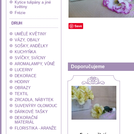
Kytice tulipány a jiné
květiny
Frézie
DRUH
Save
UMĚLÉ KVĚTINY
VÁZY, OBALY
SOŠKY, ANDĚLKY
KUCHYŇKA
SVÍČKY, SVÍCNY
AROMALAMPY, VŮNĚ
Doporučujeme
LUCERNY
DEKORACE
HODINY
OBRAZY
TEXTIL
ZRCADLA, NÁBYTEK
SUVENÝRY OLOMOUC
DÁRKOVÉ TAŠKY
DEKORAČNÍ
MATERIÁL
FLORISTIKA - ARANŽE