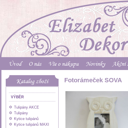
Úvod
O nás
Vše o nákupu
Novinky
Akční 
Fotorámeček SOVA
Katalog zboží
VÝBĚR
Tulipány AKCE
Tulipány
Kytice tulipánů
Kytice tulipánů MAXI