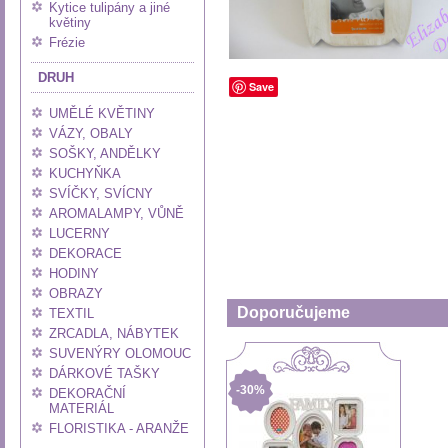
Kytice tulipány a jiné
květiny
Frézie
DRUH
Save
UMĚLÉ KVĚTINY
VÁZY, OBALY
SOŠKY, ANDĚLKY
KUCHYŇKA
SVÍČKY, SVÍCNY
AROMALAMPY, VŮNĚ
LUCERNY
DEKORACE
HODINY
OBRAZY
Doporučujeme
TEXTIL
ZRCADLA, NÁBYTEK
SUVENÝRY OLOMOUC
DÁRKOVÉ TAŠKY
-30%
DEKORAČNÍ
MATERIÁL
FLORISTIKA - ARANŽE