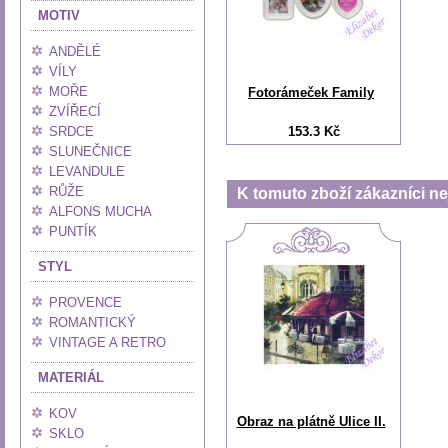
MOTIV
ANDĚLÉ
VÍLY
MOŘE
Fotorámeček Family
ZVÍŘECÍ
SRDCE
153.3 Kč
SLUNEČNICE
LEVANDULE
RŮŽE
K tomuto zboží zákazníci nej
ALFONS MUCHA
PUNTÍK
STYL
PROVENCE
ROMANTICKÝ
VINTAGE A RETRO
MATERIÁL
KOV
Obraz na plátně Ulice II.
SKLO