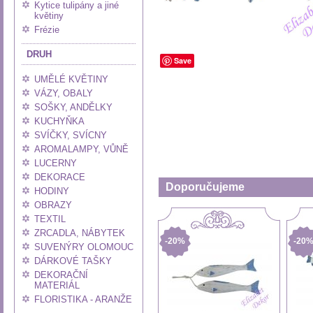
Kytice tulipány a jiné
květiny
Frézie
DRUH
Save
UMĚLÉ KVĚTINY
VÁZY, OBALY
SOŠKY, ANDĚLKY
KUCHYŇKA
SVÍČKY, SVÍCNY
AROMALAMPY, VŮNĚ
LUCERNY
DEKORACE
Doporučujeme
HODINY
OBRAZY
TEXTIL
ZRCADLA, NÁBYTEK
-20%
-20
SUVENÝRY OLOMOUC
DÁRKOVÉ TAŠKY
DEKORAČNÍ
MATERIÁL
FLORISTIKA - ARANŽE