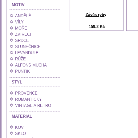
MOTIV
Závěs ryby
ANDĚLÉ
VÍLY
159.2 Kč
MOŘE
ZVÍŘECÍ
SRDCE
SLUNEČNICE
LEVANDULE
RŮŽE
ALFONS MUCHA
PUNTÍK
STYL
PROVENCE
ROMANTICKÝ
VINTAGE A RETRO
MATERIÁL
KOV
SKLO