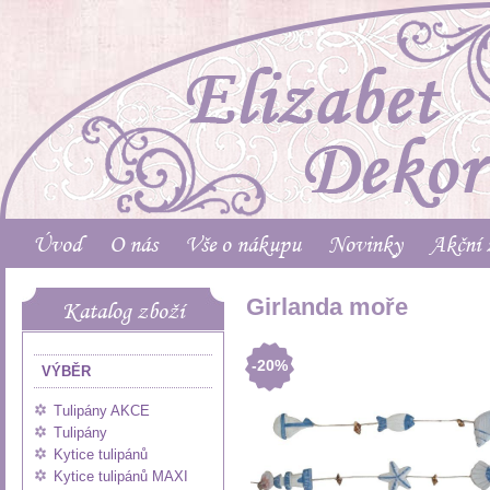
Úvod
O nás
Vše o nákupu
Novinky
Akční 
Girlanda moře
Katalog zboží
-20%
VÝBĚR
Tulipány AKCE
Tulipány
Kytice tulipánů
Kytice tulipánů MAXI