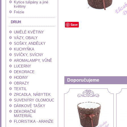
Kytice tulipány a jiné
květiny
Frézie
DRUH
Save
UMĚLÉ KVĚTINY
VÁZY, OBALY
SOŠKY, ANDĚLKY
KUCHYŇKA
SVÍČKY, SVÍCNY
AROMALAMPY, VŮNĚ
LUCERNY
DEKORACE
HODINY
Doporučujeme
OBRAZY
TEXTIL
ZRCADLA, NÁBYTEK
SUVENÝRY OLOMOUC
DÁRKOVÉ TAŠKY
DEKORAČNÍ
MATERIÁL
FLORISTIKA - ARANŽE