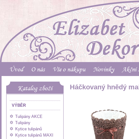
Úvod
O nás
Vše o nákupu
Novinky
Akční 
Háčkovaný hnědý ma
Katalog zboží
VÝBĚR
Tulipány AKCE
Tulipány
Kytice tulipánů
Kytice tulipánů MAXI