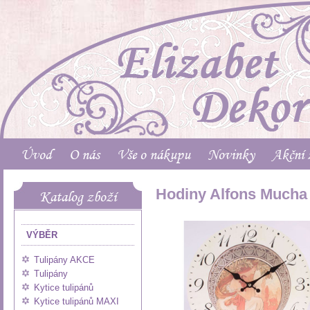
Úvod
O nás
Vše o nákupu
Novinky
Akční 
Hodiny Alfons Mucha 
Katalog zboží
VÝBĚR
Tulipány AKCE
Tulipány
Kytice tulipánů
Kytice tulipánů MAXI