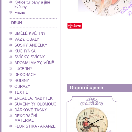
Kytice tulipány a jiné
květiny
Frézie
DRUH
Save
UMĚLÉ KVĚTINY
VÁZY, OBALY
SOŠKY, ANDĚLKY
KUCHYŇKA
SVÍČKY, SVÍCNY
AROMALAMPY, VŮNĚ
LUCERNY
DEKORACE
HODINY
OBRAZY
Doporučujeme
TEXTIL
ZRCADLA, NÁBYTEK
SUVENÝRY OLOMOUC
DÁRKOVÉ TAŠKY
DEKORAČNÍ
MATERIÁL
FLORISTIKA - ARANŽE