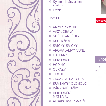
Kytice tulipány a jiné
květiny
Frézie
DRUH
Sav
UMĚLÉ KVĚTINY
VÁZY, OBALY
SOŠKY, ANDĚLKY
KUCHYŇKA
SVÍČKY, SVÍCNY
AROMALAMPY, VŮNĚ
LUCERNY
K to
DEKORACE
HODINY
OBRAZY
TEXTIL
ZRCADLA, NÁBYTEK
SUVENÝRY OLOMOUC
DÁRKOVÉ TAŠKY
DEKORAČNÍ
MATERIÁL
FLORISTIKA - ARANŽE