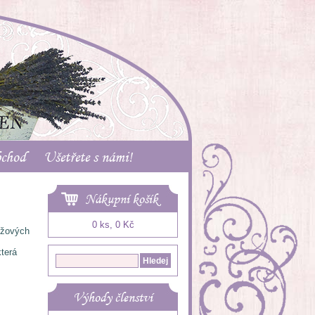
bchod
Ušetřete s námi!
Nákupní košík
0 ks, 0 Kč
ůžových
která
Výhody členství