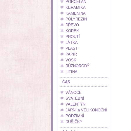
PORCELÁN
KERAMIKA
KAMENINA
POLYREZIN
DŘEVO
KOREK
PROUTÍ
LÁTKA
PLAST
PAPÍR
VOSK
RŮZNORODÝ
LITINA
ČAS
VÁNOCE
SVATEBNÍ
VALENTÝN
JARNÍ a VELIKONOČNÍ
PODZIMNÍ
DUŠIČKY