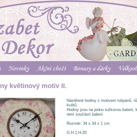
u
Novinky
Akční zboží
Bonusy a dárky
Velkoo
ny květinový motiv II.
Nástěnné hodiny s motivem tulipánů, r
květů.
Hodiny jsou na jednu tužkovou baterii, 
není součástí balení.
Rozměr: 34 x 34 x 1 cm.
G.H.1,H-20