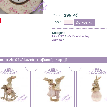
295 Kč
Cena:
e
Počet:
Kategorie:
HODINY
/
nástěnné hodiny
Adresa
/
FLS
muto zboží zákazníci nejčastěji kupují