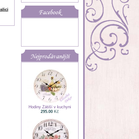
slici
Facebook
Nejprodávanější
Hodiny Zátiší v kuchyni
295.00
Kč