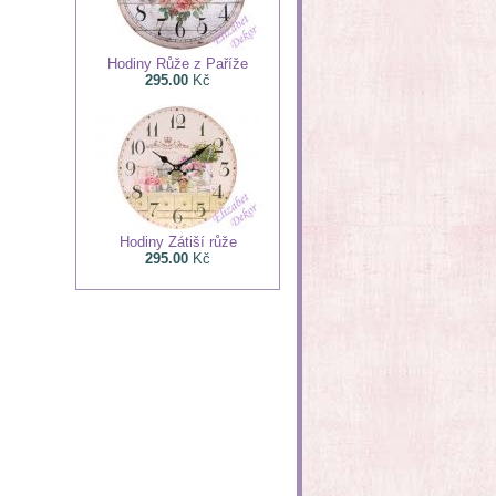
Hodiny Růže z Paříže
295.00
Kč
Hodiny Zátiší růže
295.00
Kč