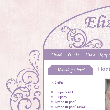
Úvod
O nás
Vše o nákup
Hodi
Katalog zboží
VÝBĚR
Tulipány AKCE
Tulipány
Kytice tulipánů
Kytice tulipánů MAXI