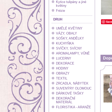
Kytice tulipány a jiné
květiny
Frézie
DRUH
Sav
UMĚLÉ KVĚTINY
VÁZY, OBALY
SOŠKY, ANDĚLKY
KUCHYŇKA
SVÍČKY, SVÍCNY
AROMALAMPY, VŮNĚ
Dop
LUCERNY
DEKORACE
HODINY
OBRAZY
TEXTIL
ZRCADLA, NÁBYTEK
SUVENÝRY OLOMOUC
DÁRKOVÉ TAŠKY
DEKORAČNÍ
MATERIÁL
FLORISTIKA - ARANŽE