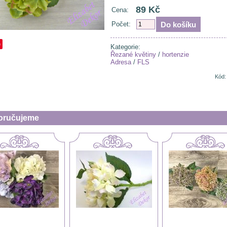
89 Kč
Cena:
Počet:
e
Kategorie:
Řezané květiny
/
hortenzie
Adresa
/
FLS
Kód:
oručujeme