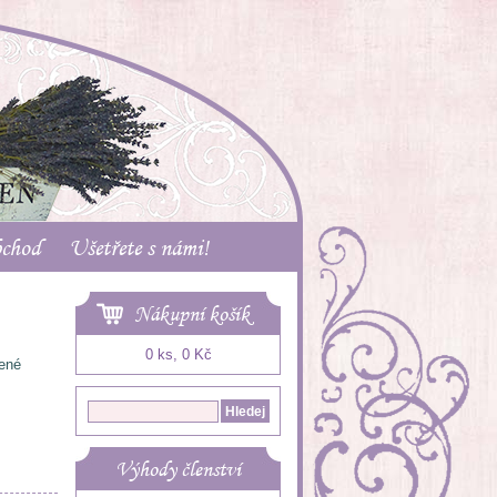
bchod
Ušetřete s námi!
Nákupní košík
0 ks, 0 Kč
lené
Výhody členství