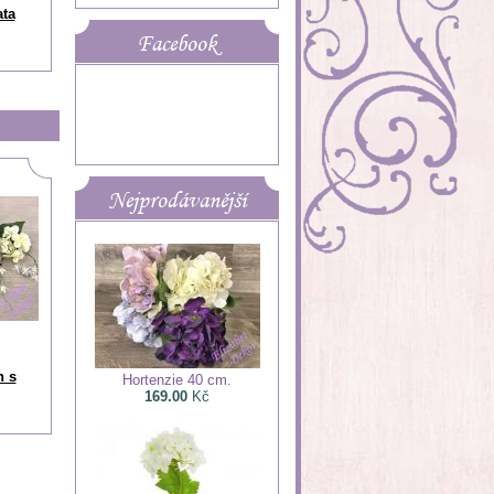
ata
Facebook
Nejprodávanější
h s
Hortenzie 40 cm.
169.00
Kč