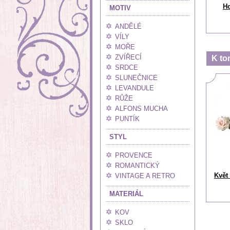
Ho
MOTIV
ANDĚLÉ
VÍLY
MOŘE
ZVÍŘECÍ
K to
SRDCE
SLUNEČNICE
LEVANDULE
RŮŽE
ALFONS MUCHA
PUNTÍK
STYL
PROVENCE
ROMANTICKÝ
Květ
VINTAGE A RETRO
MATERIÁL
KOV
SKLO