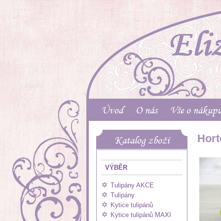
Úvod
O nás
Vše o nákup
Hort
Katalog zboží
VÝBĚR
Tulipány AKCE
Tulipány
Kytice tulipánů
Kytice tulipánů MAXI