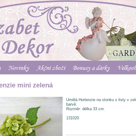
u
Novinky
Akční zboží
Bonusy a dárky
Velkoo
enzie mini zelená
Umělá Hortenzie na stonku s listy v ze
barvě.
Rozměr: délka 33 cm.
131020