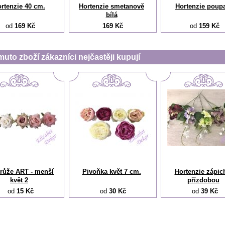
rtenzie 40 cm.
Hortenzie smetanově
Hortenzie poup
bílá
od
169 Kč
169 Kč
od
159 Kč
muto zboží zákazníci nejčastěji kupují
 růže ART - menší
Pivoňka květ 7 cm.
Hortenzie zápic
květ 2
přízdobou
od
15 Kč
od
30 Kč
od
39 Kč