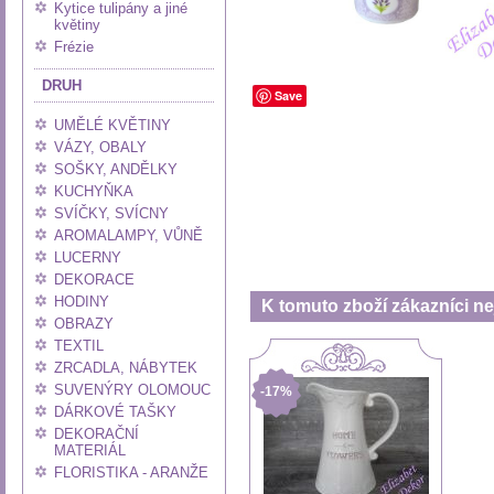
Kytice tulipány a jiné
květiny
Frézie
DRUH
Save
UMĚLÉ KVĚTINY
VÁZY, OBALY
SOŠKY, ANDĚLKY
KUCHYŇKA
SVÍČKY, SVÍCNY
AROMALAMPY, VŮNĚ
LUCERNY
DEKORACE
HODINY
K tomuto zboží zákazníci nej
OBRAZY
TEXTIL
ZRCADLA, NÁBYTEK
SUVENÝRY OLOMOUC
-17%
DÁRKOVÉ TAŠKY
DEKORAČNÍ
MATERIÁL
FLORISTIKA - ARANŽE