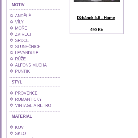
MOTIV
ANDĚLÉ
Džbánek č.6 - Home
VÍLY
MOŘE
490 Kč
ZVÍŘECÍ
SRDCE
SLUNEČNICE
LEVANDULE
RŮŽE
ALFONS MUCHA
PUNTÍK
STYL
PROVENCE
ROMANTICKÝ
VINTAGE A RETRO
MATERIÁL
KOV
SKLO