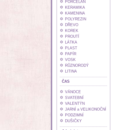
PORCELÁN
KERAMIKA
KAMENINA
POLYREZIN
DŘEVO
KOREK
PROUTÍ
LÁTKA
PLAST
PAPÍR
VOSK
RŮZNORODÝ
LITINA
ČAS
VÁNOCE
SVATEBNÍ
VALENTÝN
JARNÍ a VELIKONOČNÍ
PODZIMNÍ
DUŠIČKY