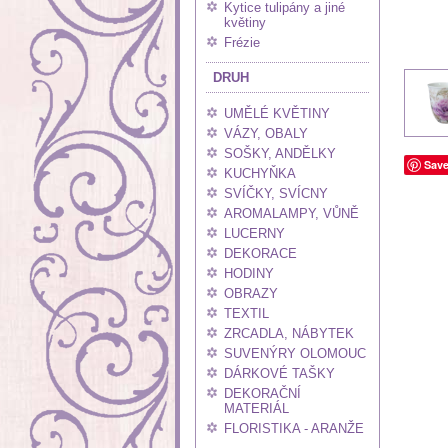
Kytice tulipány a jiné
květiny
Frézie
DRUH
UMĚLÉ KVĚTINY
VÁZY, OBALY
SOŠKY, ANDĚLKY
Sav
KUCHYŇKA
SVÍČKY, SVÍCNY
AROMALAMPY, VŮNĚ
LUCERNY
DEKORACE
HODINY
OBRAZY
TEXTIL
ZRCADLA, NÁBYTEK
SUVENÝRY OLOMOUC
DÁRKOVÉ TAŠKY
DEKORAČNÍ
MATERIÁL
FLORISTIKA - ARANŽE