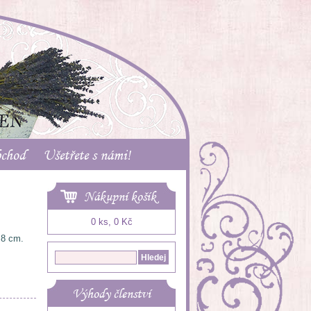
bchod
Ušetřete s námi!
Nákupní košík
0 ks, 0 Kč
 8 cm.
Výhody členství