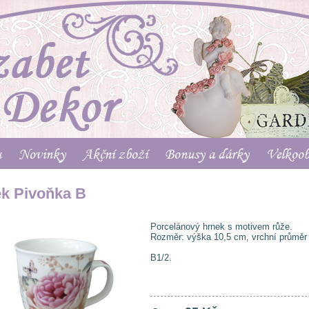
u
Novinky
Akční zboží
Bonusy a dárky
Velkoo
k Pivoňka B
Porcelánový hrnek s motivem růže.
Rozměr: výška 10,5 cm, vrchní průměr
B1/2.