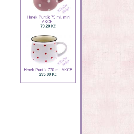
Hrnek Puntík 75 ml. mini
AKCE
79.20
Kč
Hrnek Puntík 770 ml. AKCE
295.00
Kč