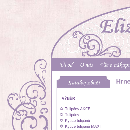
Úvod
O nás
Vše o nákup
Hrne
Katalog zboží
VÝBĚR
Tulipány AKCE
Tulipány
Kytice tulipánů
Kytice tulipánů MAXI