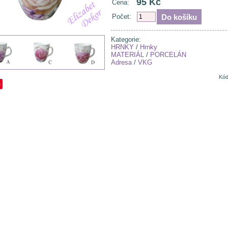
95 Kč
Cena:
Počet:
Kategorie:
HRNKY
/
Hrnky
MATERIÁL
/
PORCELÁN
Adresa
/
VKG
Kód
e