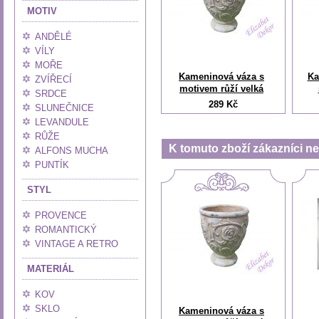
MOTIV
ANDĚLÉ
VÍLY
MOŘE
Kameninová váza s
Ka
ZVÍŘECÍ
motivem růží velká
SRDCE
289 Kč
SLUNEČNICE
LEVANDULE
RŮŽE
K tomuto zboží zákazníci nej
ALFONS MUCHA
PUNTÍK
STYL
PROVENCE
ROMANTICKÝ
VINTAGE A RETRO
MATERIÁL
KOV
SKLO
Kameninová váza s