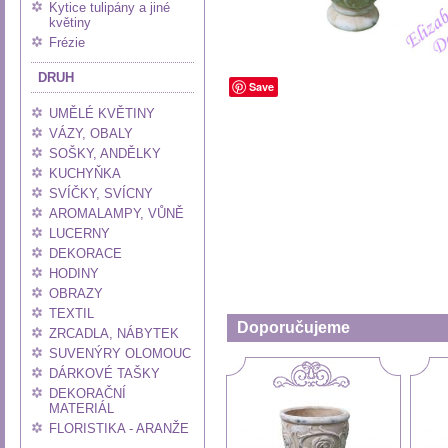
Kytice tulipány a jiné
květiny
Frézie
DRUH
Save
UMĚLÉ KVĚTINY
VÁZY, OBALY
SOŠKY, ANDĚLKY
KUCHYŇKA
SVÍČKY, SVÍCNY
AROMALAMPY, VŮNĚ
LUCERNY
DEKORACE
HODINY
OBRAZY
TEXTIL
Doporučujeme
ZRCADLA, NÁBYTEK
SUVENÝRY OLOMOUC
DÁRKOVÉ TAŠKY
DEKORAČNÍ
MATERIÁL
FLORISTIKA - ARANŽE