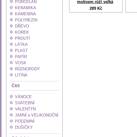
PORCELÁN
motivem růží velká
KERAMIKA
289 Kč
KAMENINA
POLYREZIN
DŘEVO
KOREK
PROUTÍ
LÁTKA
PLAST
PAPÍR
VOSK
RŮZNORODÝ
LITINA
ČAS
VÁNOCE
SVATEBNÍ
VALENTÝN
JARNÍ a VELIKONOČNÍ
PODZIMNÍ
DUŠIČKY