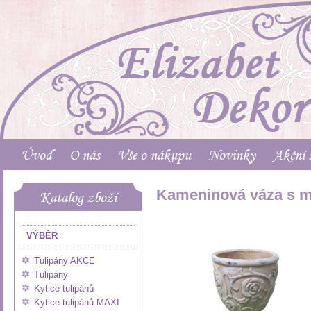
Úvod
O nás
Vše o nákupu
Novinky
Akční 
Kameninová váza s m
Katalog zboží
VÝBĚR
Tulipány AKCE
Tulipány
Kytice tulipánů
Kytice tulipánů MAXI