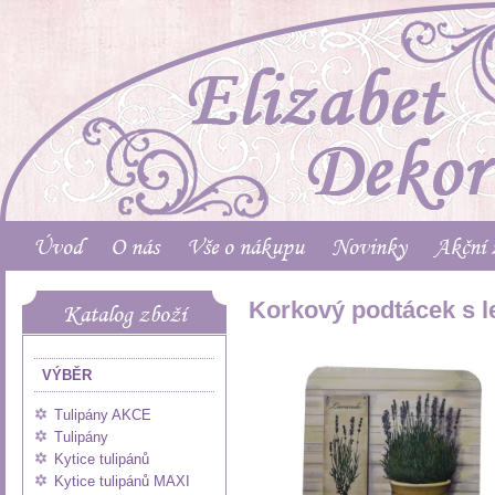
Úvod
O nás
Vše o nákupu
Novinky
Akční 
Korkový podtácek s le
Katalog zboží
VÝBĚR
Tulipány AKCE
Tulipány
Kytice tulipánů
Kytice tulipánů MAXI