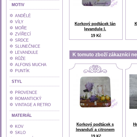
MOTIV
ANDĚLÉ
VÍLY
Korkový podtácek lán
K
MOŘE
levandule I.
ZVÍŘECÍ
19 Kč
SRDCE
SLUNEČNICE
LEVANDULE
K tomuto zboží zákazníci nej
RŮŽE
ALFONS MUCHA
PUNTÍK
STYL
PROVENCE
ROMANTICKÝ
VINTAGE A RETRO
MATERIÁL
Korkový podtácek s
H
KOV
levandulí a citronem
SKLO
19 Kč