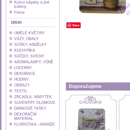
Kytice tulipány a jiné
květiny
Frézie
DRUH
Save
UMĚLÉ KVĚTINY
VÁZY, OBALY
SOŠKY, ANDĚLKY
KUCHYŇKA
SVÍČKY, SVÍCNY
AROMALAMPY, VŮNĚ
LUCERNY
DEKORACE
HODINY
OBRAZY
Doporučujeme
TEXTIL
ZRCADLA, NÁBYTEK
SUVENÝRY OLOMOUC
DÁRKOVÉ TAŠKY
DEKORAČNÍ
MATERIÁL
FLORISTIKA - ARANŽE