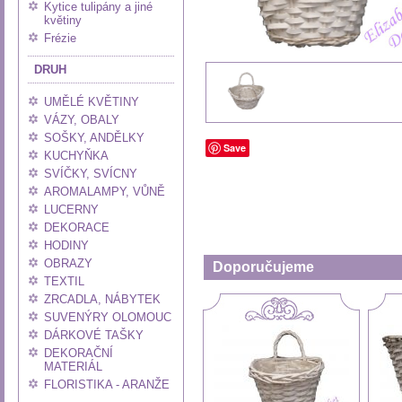
Kytice tulipány a jiné
květiny
Frézie
DRUH
UMĚLÉ KVĚTINY
VÁZY, OBALY
SOŠKY, ANDĚLKY
Save
KUCHYŇKA
SVÍČKY, SVÍCNY
AROMALAMPY, VŮNĚ
LUCERNY
DEKORACE
HODINY
OBRAZY
Doporučujeme
TEXTIL
ZRCADLA, NÁBYTEK
SUVENÝRY OLOMOUC
DÁRKOVÉ TAŠKY
DEKORAČNÍ
MATERIÁL
FLORISTIKA - ARANŽE