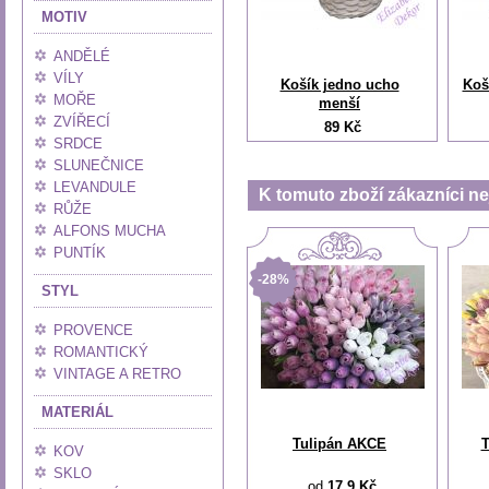
MOTIV
ANDĚLÉ
VÍLY
Košík jedno ucho
Koš
MOŘE
menší
ZVÍŘECÍ
89 Kč
SRDCE
SLUNEČNICE
LEVANDULE
K tomuto zboží zákazníci nej
RŮŽE
ALFONS MUCHA
PUNTÍK
-28%
STYL
PROVENCE
ROMANTICKÝ
VINTAGE A RETRO
MATERIÁL
Tulipán AKCE
T
KOV
SKLO
od
17.9 Kč