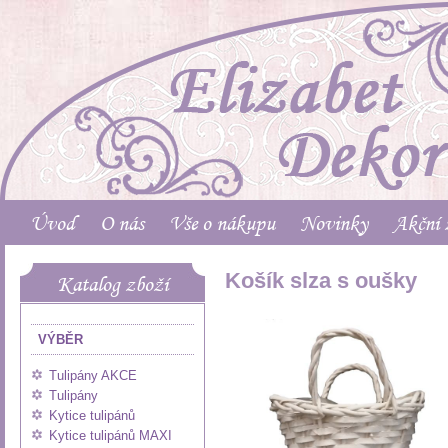
Úvod
O nás
Vše o nákupu
Novinky
Akční 
Košík slza s oušky
Katalog zboží
VÝBĚR
Tulipány AKCE
Tulipány
Kytice tulipánů
Kytice tulipánů MAXI