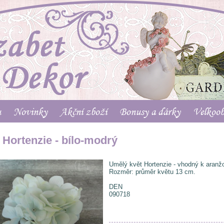
u
Novinky
Akční zboží
Bonusy a dárky
Velkoo
 Hortenzie - bílo-modrý
Umělý květ Hortenzie - vhodný k aranž
Rozměr: průměr květu 13 cm.
DEN
090718