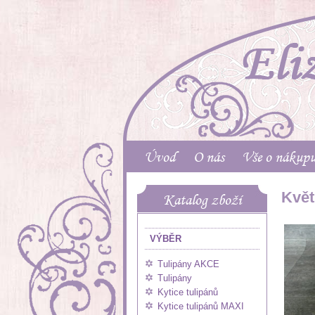
Úvod
O nás
Vše o nákup
Květ
Katalog zboží
VÝBĚR
Tulipány AKCE
Tulipány
Kytice tulipánů
Kytice tulipánů MAXI