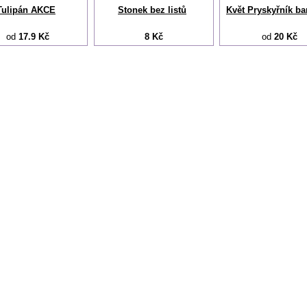
Tulipán AKCE
Stonek bez listů
Květ Pryskyřník ba
od
17.9 Kč
8 Kč
od
20 Kč