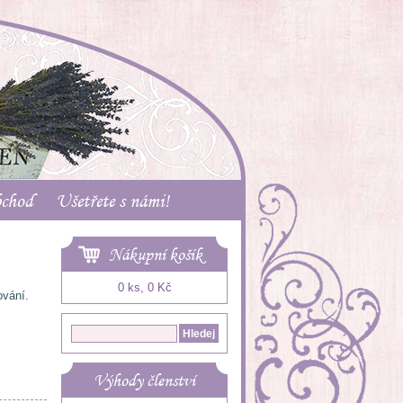
bchod
Ušetřete s námi!
Nákupní košík
0 ks, 0 Kč
ování.
Výhody členství