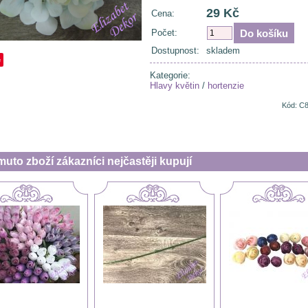
29 Kč
Cena:
Počet:
Dostupnost:
skladem
e
Kategorie:
Hlavy květin
/
hortenzie
Kód: C
muto zboží zákazníci nejčastěji kupují