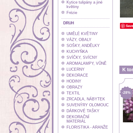
Kytice tulipány a jiné
květiny
Frézie
DRUH
Sav
UMĚLÉ KVĚTINY
VÁZY, OBALY
SOŠKY, ANDĚLKY
KUCHYŇKA
SVÍČKY, SVÍCNY
AROMALAMPY, VŮNĚ
LUCERNY
K to
DEKORACE
HODINY
OBRAZY
-28%
TEXTIL
ZRCADLA, NÁBYTEK
SUVENÝRY OLOMOUC
DÁRKOVÉ TAŠKY
DEKORAČNÍ
MATERIÁL
FLORISTIKA - ARANŽE