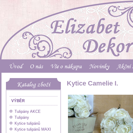
Úvod
O nás
Vše o nákupu
Novinky
Akční 
Kytice Camelie I.
Katalog zboží
VÝBĚR
Tulipány AKCE
Tulipány
Kytice tulipánů
Kytice tulipánů MAXI