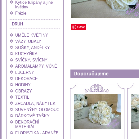
Kytice tulipány a jiné
květiny
Frézie
DRUH
Save
UMĚLÉ KVĚTINY
VÁZY, OBALY
SOŠKY, ANDĚLKY
KUCHYŇKA
SVÍČKY, SVÍCNY
AROMALAMPY, VŮNĚ
LUCERNY
Doporučujeme
DEKORACE
HODINY
OBRAZY
TEXTIL
ZRCADLA, NÁBYTEK
SUVENÝRY OLOMOUC
DÁRKOVÉ TAŠKY
DEKORAČNÍ
MATERIÁL
FLORISTIKA - ARANŽE