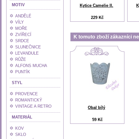
MOTIV
Kytice Camelie II.
K
ANDĚLÉ
229 Kč
VÍLY
MOŘE
ZVÍŘECÍ
K tomuto zboží zákazníci nej
SRDCE
SLUNEČNICE
LEVANDULE
RŮŽE
ALFONS MUCHA
PUNTÍK
STYL
PROVENCE
ROMANTICKÝ
VINTAGE A RETRO
Obal bílý
MATERIÁL
59 Kč
KOV
SKLO