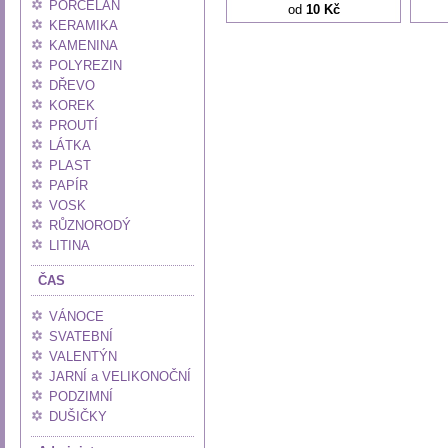
PORCELÁN
od
10 Kč
KERAMIKA
KAMENINA
POLYREZIN
DŘEVO
KOREK
PROUTÍ
LÁTKA
PLAST
PAPÍR
VOSK
RŮZNORODÝ
LITINA
ČAS
VÁNOCE
SVATEBNÍ
VALENTÝN
JARNÍ a VELIKONOČNÍ
PODZIMNÍ
DUŠIČKY