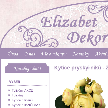
Úvod
O nás
Vše o nákupu
Novinky
Akční 
Kytice pryskyřníků - ž
Katalog zboží
VÝBĚR
Tulipány AKCE
Tulipány
Kytice tulipánů
Kytice tulipánů MAXI