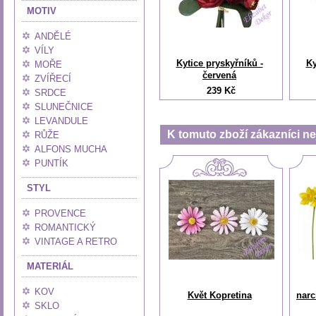
MOTIV
ANDĚLÉ
VÍLY
Kytice pryskyřníků -
Ky
MOŘE
červená
ZVÍŘECÍ
239 Kč
SRDCE
SLUNEČNICE
LEVANDULE
K tomuto zboží zákazníci nej
RŮŽE
ALFONS MUCHA
PUNTÍK
STYL
PROVENCE
ROMANTICKÝ
VINTAGE A RETRO
MATERIÁL
KOV
Květ Kopretina
narc
SKLO