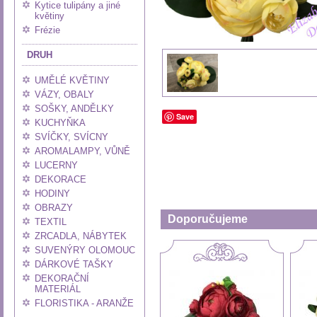
Kytice tulipány a jiné
květiny
Frézie
DRUH
UMĚLÉ KVĚTINY
VÁZY, OBALY
SOŠKY, ANDĚLKY
Save
KUCHYŇKA
SVÍČKY, SVÍCNY
AROMALAMPY, VŮNĚ
LUCERNY
DEKORACE
HODINY
OBRAZY
Doporučujeme
TEXTIL
ZRCADLA, NÁBYTEK
SUVENÝRY OLOMOUC
DÁRKOVÉ TAŠKY
DEKORAČNÍ
MATERIÁL
FLORISTIKA - ARANŽE