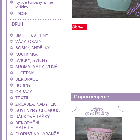
Kytice tulipány a jiné
květiny
Frézie
DRUH
Save
UMĚLÉ KVĚTINY
VÁZY, OBALY
SOŠKY, ANDĚLKY
KUCHYŇKA
SVÍČKY, SVÍCNY
AROMALAMPY, VŮNĚ
LUCERNY
DEKORACE
HODINY
OBRAZY
Doporučujeme
TEXTIL
ZRCADLA, NÁBYTEK
SUVENÝRY OLOMOUC
DÁRKOVÉ TAŠKY
DEKORAČNÍ
MATERIÁL
FLORISTIKA - ARANŽE