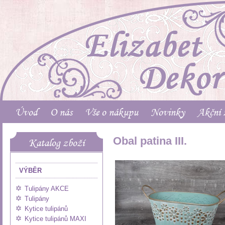
Úvod
O nás
Vše o nákupu
Novinky
Akční 
Obal patina III.
Katalog zboží
VÝBĚR
Tulipány AKCE
Tulipány
Kytice tulipánů
Kytice tulipánů MAXI