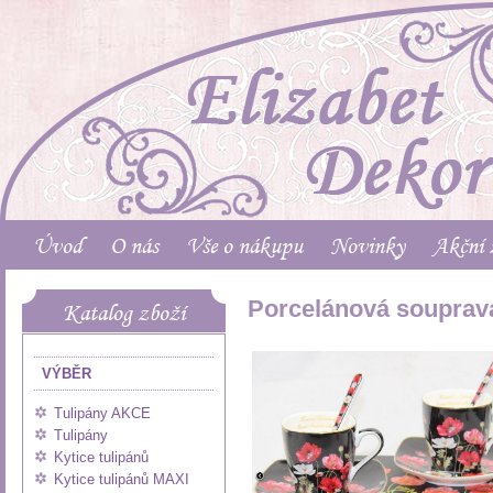
Úvod
O nás
Vše o nákupu
Novinky
Akční 
Porcelánová souprava
Katalog zboží
VÝBĚR
Tulipány AKCE
Tulipány
Kytice tulipánů
Kytice tulipánů MAXI