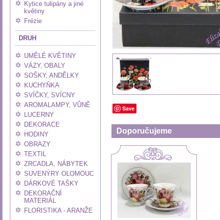
Kytice tulipány a jiné
květiny
Frézie
DRUH
UMĚLÉ KVĚTINY
VÁZY, OBALY
SOŠKY, ANDĚLKY
KUCHYŇKA
SVÍČKY, SVÍCNY
AROMALAMPY, VŮNĚ
Save
LUCERNY
DEKORACE
Doporučujeme
HODINY
OBRAZY
TEXTIL
ZRCADLA, NÁBYTEK
SUVENÝRY OLOMOUC
DÁRKOVÉ TAŠKY
DEKORAČNÍ
MATERIÁL
FLORISTIKA - ARANŽE