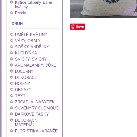
Kytice tulipány a jiné
květiny
Frézie
DRUH
Save
UMĚLÉ KVĚTINY
VÁZY, OBALY
SOŠKY, ANDĚLKY
KUCHYŇKA
SVÍČKY, SVÍCNY
AROMALAMPY, VŮNĚ
LUCERNY
DEKORACE
HODINY
OBRAZY
TEXTIL
ZRCADLA, NÁBYTEK
SUVENÝRY OLOMOUC
DÁRKOVÉ TAŠKY
DEKORAČNÍ
MATERIÁL
FLORISTIKA - ARANŽE