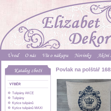
Úvod
O nás
Vše o nákupu
Novinky
Akční 
Povlak na polštář 168
Katalog zboží
VÝBĚR
Tulipány AKCE
Tulipány
Kytice tulipánů
Kytice tulipánů MAXI