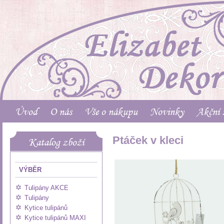
Úvod
O nás
Vše o nákupu
Novinky
Akční 
Ptáček v kleci
Katalog zboží
VÝBĚR
Tulipány AKCE
Tulipány
Kytice tulipánů
Kytice tulipánů MAXI