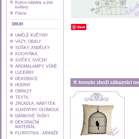
Kytice tulipány a jiné
květiny
Frézie
DRUH
Save
UMĚLÉ KVĚTINY
VÁZY, OBALY
SOŠKY, ANDĚLKY
KUCHYŇKA
SVÍČKY, SVÍCNY
AROMALAMPY, VŮNĚ
LUCERNY
DEKORACE
K tomuto zboží zákazníci nej
HODINY
OBRAZY
TEXTIL
ZRCADLA, NÁBYTEK
SUVENÝRY OLOMOUC
DÁRKOVÉ TAŠKY
DEKORAČNÍ
MATERIÁL
FLORISTIKA - ARANŽE