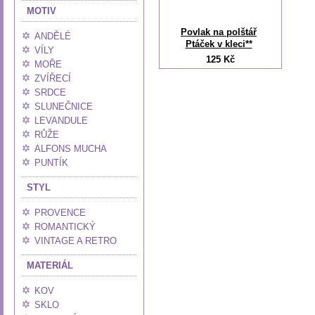
MOTIV
Povlak na polštář
ANDĚLÉ
Ptáček v kleci**
VÍLY
125 Kč
MOŘE
ZVÍŘECÍ
SRDCE
SLUNEČNICE
LEVANDULE
RŮŽE
ALFONS MUCHA
PUNTÍK
STYL
PROVENCE
ROMANTICKÝ
VINTAGE A RETRO
MATERIÁL
KOV
SKLO