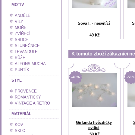
MOTIV
ANDĚLÉ
VÍLY
Sova I. - nesvítící
S
MOŘE
ZVÍŘECÍ
49 Kč
SRDCE
SLUNEČNICE
LEVANDULE
K tomuto zboží zákazníci nej
RŮŽE
ALFONS MUCHA
PUNTÍK
-40%
-51
STYL
PROVENCE
ROMANTICKÝ
VINTAGE A RETRO
MATERIÁL
Girlanda hvězdičky
S
KOV
svítící
SKLO
59 Kč