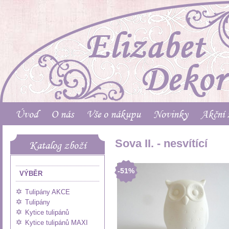
Úvod
O nás
Vše o nákupu
Novinky
Akční 
Sova II. - nesvítící
Katalog zboží
-51%
VÝBĚR
Tulipány AKCE
Tulipány
Kytice tulipánů
Kytice tulipánů MAXI