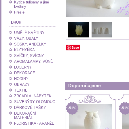
Kytice tulipány a jiné
květiny
Frézie
DRUH
UMĚLÉ KVĚTINY
VÁZY, OBALY
SOŠKY, ANDĚLKY
Save
KUCHYŇKA
SVÍČKY, SVÍCNY
AROMALAMPY, VŮNĚ
LUCERNY
DEKORACE
HODINY
OBRAZY
Doporučujeme
TEXTIL
ZRCADLA, NÁBYTEK
SUVENÝRY OLOMOUC
DÁRKOVÉ TAŠKY
-51%
-51
DEKORAČNÍ
MATERIÁL
FLORISTIKA - ARANŽE