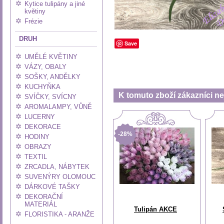
Kytice tulipány a jiné
květiny
Frézie
DRUH
Save
UMĚLÉ KVĚTINY
VÁZY, OBALY
SOŠKY, ANDĚLKY
KUCHYŇKA
K tomuto zboží zákazníci nej
SVÍČKY, SVÍCNY
AROMALAMPY, VŮNĚ
LUCERNY
DEKORACE
-28%
HODINY
OBRAZY
TEXTIL
ZRCADLA, NÁBYTEK
SUVENÝRY OLOMOUC
DÁRKOVÉ TAŠKY
DEKORAČNÍ
MATERIÁL
Tulipán AKCE
FLORISTIKA - ARANŽE