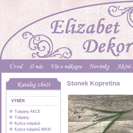
Úvod
O nás
Vše o nákupu
Novinky
Akční 
Stonek Kopretina
Katalog zboží
VÝBĚR
Tulipány AKCE
Tulipány
Kytice tulipánů
Kytice tulipánů MAXI