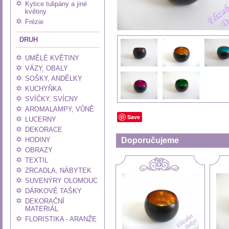
Kytice tulipány a jiné
květiny
Frézie
DRUH
UMĚLÉ KVĚTINY
VÁZY, OBALY
SOŠKY, ANDĚLKY
KUCHYŇKA
SVÍČKY, SVÍCNY
AROMALAMPY, VŮNĚ
Save
LUCERNY
DEKORACE
HODINY
Doporučujeme
OBRAZY
TEXTIL
ZRCADLA, NÁBYTEK
SUVENÝRY OLOMOUC
DÁRKOVÉ TAŠKY
DEKORAČNÍ
MATERIÁL
FLORISTIKA - ARANŽE