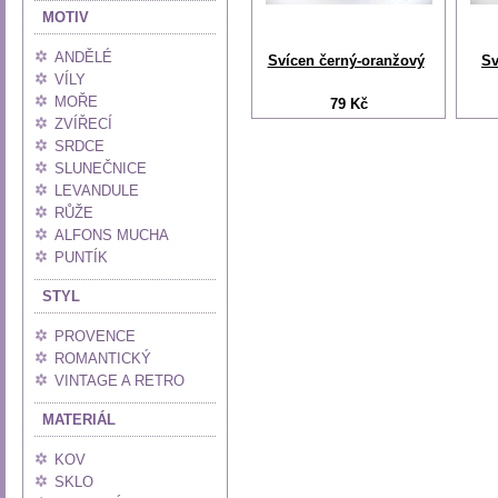
MOTIV
ANDĚLÉ
Svícen černý-oranžový
Sv
VÍLY
MOŘE
79 Kč
ZVÍŘECÍ
SRDCE
SLUNEČNICE
LEVANDULE
RŮŽE
ALFONS MUCHA
PUNTÍK
STYL
PROVENCE
ROMANTICKÝ
VINTAGE A RETRO
MATERIÁL
KOV
SKLO