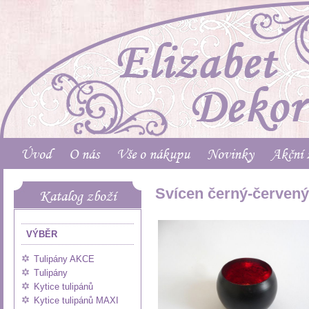
Úvod
O nás
Vše o nákupu
Novinky
Akční 
Svícen černý-červený
Katalog zboží
VÝBĚR
Tulipány AKCE
Tulipány
Kytice tulipánů
Kytice tulipánů MAXI