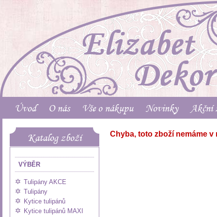
Úvod
O nás
Vše o nákupu
Novinky
Akční 
Chyba, toto zboží nemáme v 
Katalog zboží
VÝBĚR
Tulipány AKCE
Tulipány
Kytice tulipánů
Kytice tulipánů MAXI