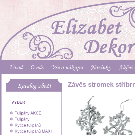
Úvod
O nás
Vše o nákupu
Novinky
Akční 
Závěs stromek stříbr
Katalog zboží
VÝBĚR
Tulipány AKCE
Tulipány
Kytice tulipánů
Kytice tulipánů MAXI