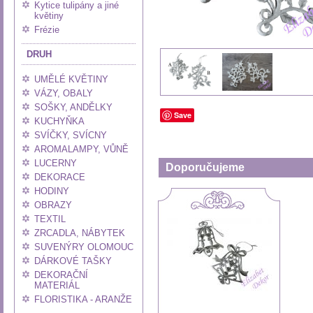
Kytice tulipány a jiné
květiny
Frézie
DRUH
UMĚLÉ KVĚTINY
VÁZY, OBALY
SOŠKY, ANDĚLKY
Save
KUCHYŇKA
SVÍČKY, SVÍCNY
AROMALAMPY, VŮNĚ
LUCERNY
Doporučujeme
DEKORACE
HODINY
OBRAZY
TEXTIL
ZRCADLA, NÁBYTEK
SUVENÝRY OLOMOUC
DÁRKOVÉ TAŠKY
DEKORAČNÍ
MATERIÁL
FLORISTIKA - ARANŽE