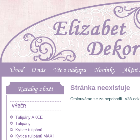
Úvod
O nás
Vše o nákupu
Novinky
Akční 
Stránka neexistuje
Katalog zboží
Omlouváme se za nepohodlí. Váš odka
VÝBĚR
Tulipány AKCE
Tulipány
Kytice tulipánů
Kytice tulipánů MAXI