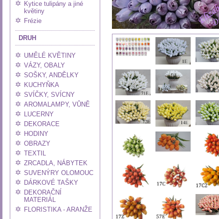
Kytice tulipány a jiné
květiny
Frézie
DRUH
UMĚLÉ KVĚTINY
VÁZY, OBALY
SOŠKY, ANDĚLKY
KUCHYŇKA
SVÍČKY, SVÍCNY
AROMALAMPY, VŮNĚ
LUCERNY
DEKORACE
HODINY
OBRAZY
TEXTIL
ZRCADLA, NÁBYTEK
SUVENÝRY OLOMOUC
DÁRKOVÉ TAŠKY
DEKORAČNÍ
MATERIÁL
FLORISTIKA - ARANŽE