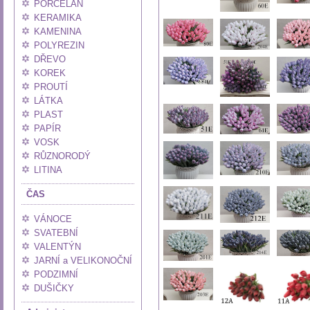
PORCELÁN
KERAMIKA
KAMENINA
POLYREZIN
DŘEVO
KOREK
PROUTÍ
LÁTKA
PLAST
PAPÍR
VOSK
RŮZNORODÝ
LITINA
ČAS
VÁNOCE
SVATEBNÍ
VALENTÝN
JARNÍ a VELIKONOČNÍ
PODZIMNÍ
DUŠIČKY