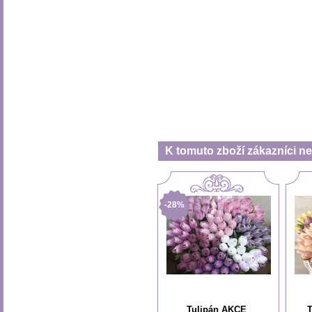
K tomuto zboží zákazníci nej
-28%
Tulipán AKCE
T