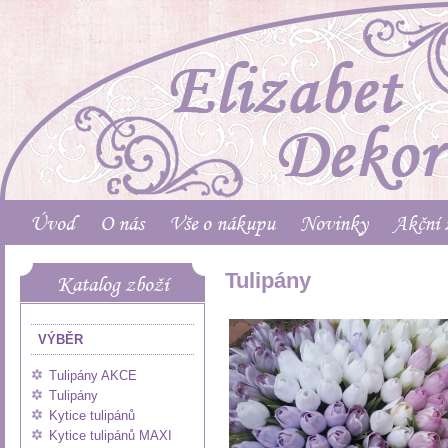
Úvod
O nás
Vše o nákupu
Novinky
Akční 
Tulipány
Katalog zboží
VÝBĚR
Tulipány AKCE
Tulipány
Kytice tulipánů
Kytice tulipánů MAXI