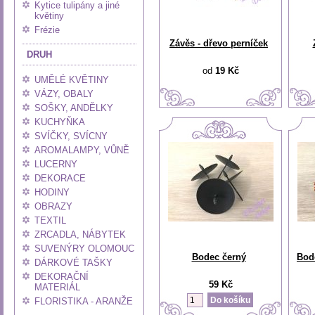
Kytice tulipány a jiné
květiny
Frézie
Závěs - dřevo perníček
DRUH
od
19 Kč
UMĚLÉ KVĚTINY
VÁZY, OBALY
SOŠKY, ANDĚLKY
KUCHYŇKA
SVÍČKY, SVÍCNY
AROMALAMPY, VŮNĚ
LUCERNY
DEKORACE
HODINY
OBRAZY
TEXTIL
ZRCADLA, NÁBYTEK
SUVENÝRY OLOMOUC
Bodec černý
Bod
DÁRKOVÉ TAŠKY
DEKORAČNÍ
59 Kč
MATERIÁL
FLORISTIKA - ARANŽE