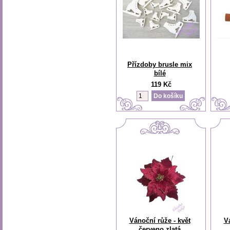
Přízdoby brusle mix
bílé
119 Kč
Vánoční růže - květ
V
červeno zlatá