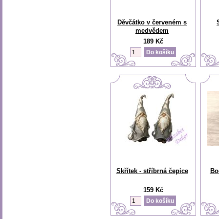
Děvčátko v červeném s
medvědem
189 Kč
Skřítek - stříbrná čepice
Bo
159 Kč