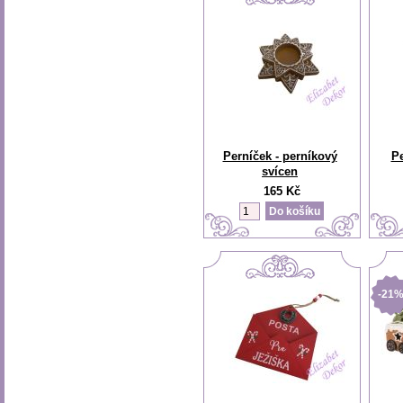
Perníček - perníkový
Pe
svícen
165 Kč
-21