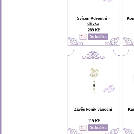
Svícen Adventní -
Kon
dřívka
289 Kč
Závěs koník vánoční
Kam
119 Kč