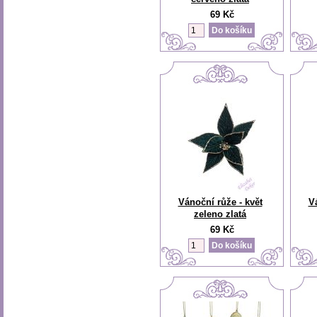
69 Kč
Vánoční růže - květ
V
zeleno zlatá
69 Kč