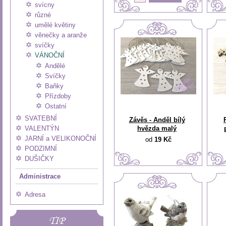
svícny
různé
umělé květiny
věnečky a aranže
svíčky
VÁNOČNÍ
Andělé
Svíčky
Baňky
Přízdoby
Ostatní
SVATEBNÍ
Závěs - Anděl bílý
VALENTÝN
hvězda malý
JARNÍ a VELIKONOČNÍ
od
19 Kč
PODZIMNÍ
DUŠIČKY
Administrace
Adresa
TIP