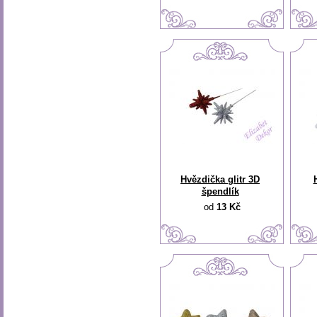
Hvězdička glitr 3D
špendlík
od
13 Kč