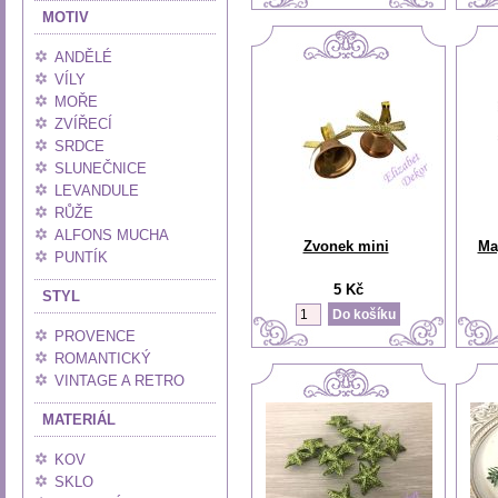
MOTIV
ANDĚLÉ
VÍLY
MOŘE
ZVÍŘECÍ
SRDCE
SLUNEČNICE
LEVANDULE
RŮŽE
ALFONS MUCHA
Zvonek mini
Ma
PUNTÍK
5 Kč
STYL
PROVENCE
ROMANTICKÝ
VINTAGE A RETRO
MATERIÁL
KOV
SKLO