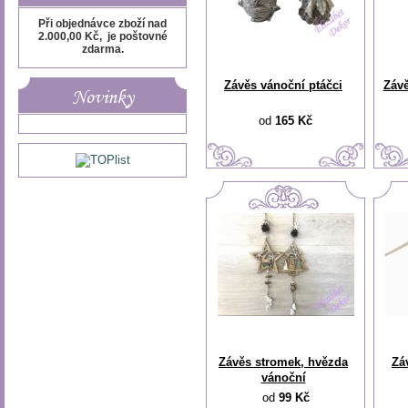
Při objednávce zboží nad
2.000,00 Kč, je poštovné
zdarma.
Závěs vánoční ptáčci
Závě
Novinky
od
165 Kč
Závěs stromek, hvězda
Zá
vánoční
od
99 Kč