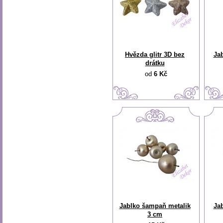
Hvězda glitr 3D bez
Jab
drátku
od
6 Kč
Jablko šampaň metalik
Jab
3 cm