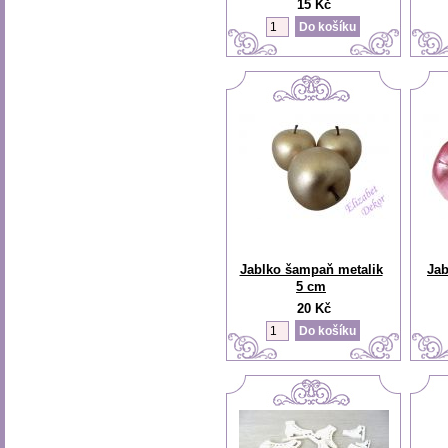
15 Kč
Jablko šampaň metalik
Jab
5 cm
20 Kč