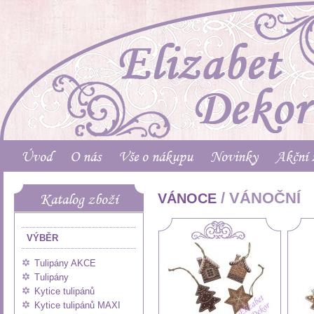
Úvod
O nás
Vše o nákupu
Novinky
Akční 
/ VÁNOČNÍ
Katalog zboží
VÁNOCE
VÝBĚR
Tulipány AKCE
Tulipány
Kytice tulipánů
Kytice tulipánů MAXI