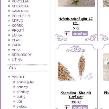
PORCELÁN
KERAMIKA
KAMENINA
POLYREZIN
Hvězda zelená glitr 1,7
DŘEVO
cm.
KOREK
5 Kč
PROUTÍ
LÁTKA
PLAST
PAPÍR
VOSK
RŮZNORODÝ
LITINA
ČAS
VÁNOCE
andělé glitry
betlémy
přízdoby
Kapradina - Sleziník
Pří
baňky
zlatý mat
děti
399 Kč
zvířata