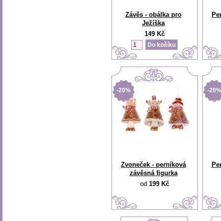
Závěs - obálka pro
Pe
Ježíška
149 Kč
-20%
-20
Zvoneček - perníková
Per
závěsná figurka
od
199 Kč