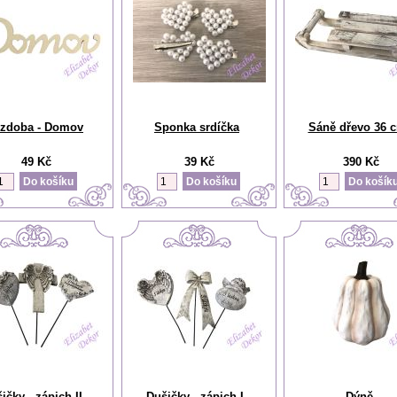
ízdoba - Domov
Sponka srdíčka
Sáně dřevo 36 
49 Kč
39 Kč
390 Kč
ičky - zápich II.
Dušičky - zápich I.
Dýně