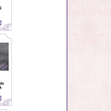
1
 do
k