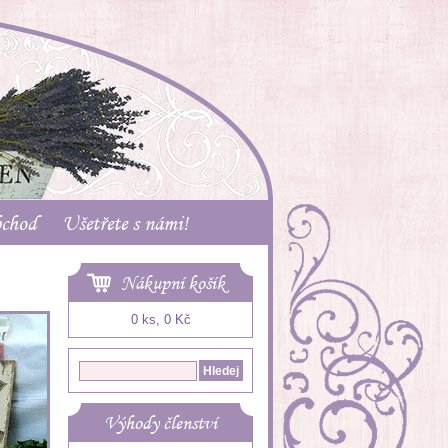
bchod
Ušetřete s námi!
Nákupní košík
0 ks, 0 Kč
Výhody členství