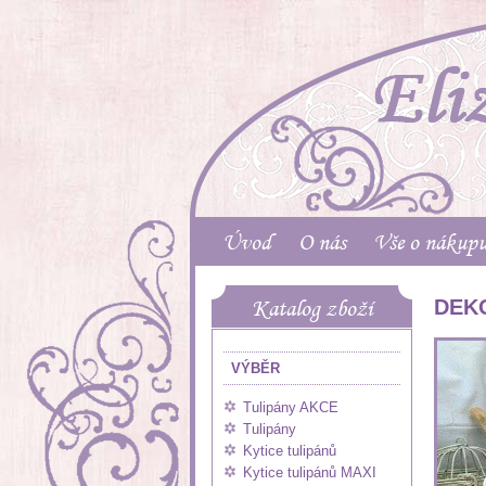
Úvod
O nás
Vše o nákup
Katalog zboží
DEK
VÝBĚR
Tulipány AKCE
Tulipány
Kytice tulipánů
Kytice tulipánů MAXI