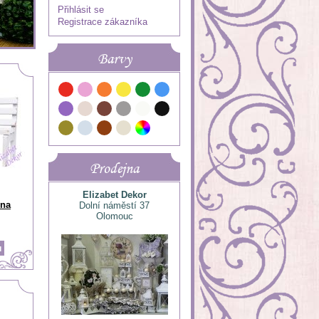
Přihlásit se
Registrace zákazníka
Barvy
Prodejna
Elizabet Dekor
ina
Dolní náměstí 37
Olomouc