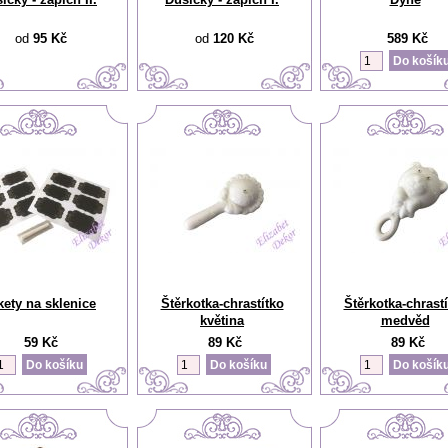
od
95 Kč
od
120 Kč
589 Kč
kety na sklenice
Štěrkotka-chrastítko
Štěrkotka-chrast
květina
medvěd
59 Kč
89 Kč
89 Kč