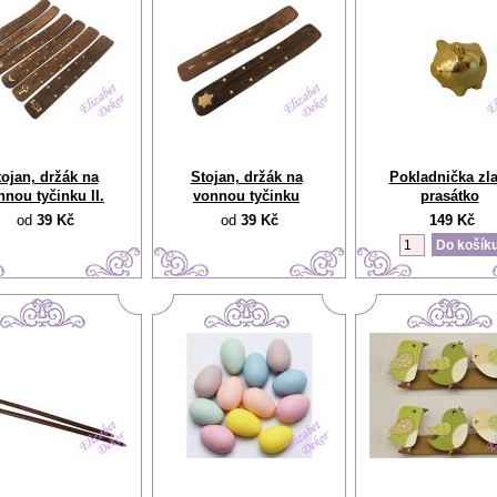
tojan, držák na
Stojan, držák na
Pokladnička zla
nnou tyčinku II.
vonnou tyčinku
prasátko
od
39 Kč
od
39 Kč
149 Kč