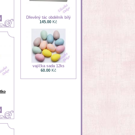
Dřevěný tác obdélník bílý
145.00
Kč
vajíčka sada 12ks
60.00
Kč
ítko