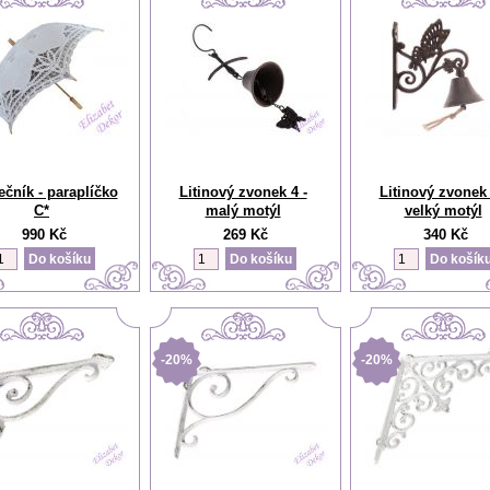
ečník - paraplíčko
Litinový zvonek 4 -
Litinový zvonek 
C*
malý motýl
velký motýl
990 Kč
269 Kč
340 Kč
-20%
-20%