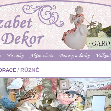
u
Novinky
Akční zboží
Bonusy a dárky
Velkoo
/ RŮZNÉ
ORACE