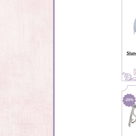
Slun
-20%