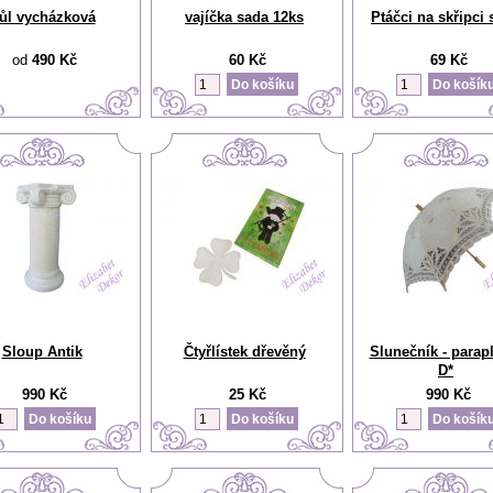
ůl vycházková
vajíčka sada 12ks
Ptáčci na skřipci
od
490 Kč
60 Kč
69 Kč
Sloup Antik
Čtyřlístek dřevěný
Slunečník - parap
D*
990 Kč
25 Kč
990 Kč