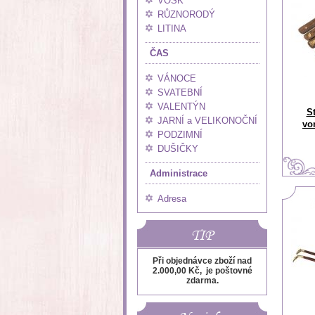
VOSK
RŮZNORODÝ
LITINA
ČAS
VÁNOCE
SVATEBNÍ
VALENTÝN
S
JARNÍ a VELIKONOČNÍ
vo
PODZIMNÍ
DUŠIČKY
Administrace
Adresa
TIP
Při objednávce zboží nad
2.000,00 Kč, je poštovné
zdarma.