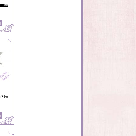
 sada
líčko