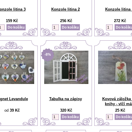
onzole litina 3
Konzole litina 2
Konzole litina 
159 Kč
256 Kč
272 Kč
-8%
gnet Levandule
Tabulka na zápisy
Kovová záložka
knihy - vlčí má
od
39 Kč
320 Kč
25 Kč