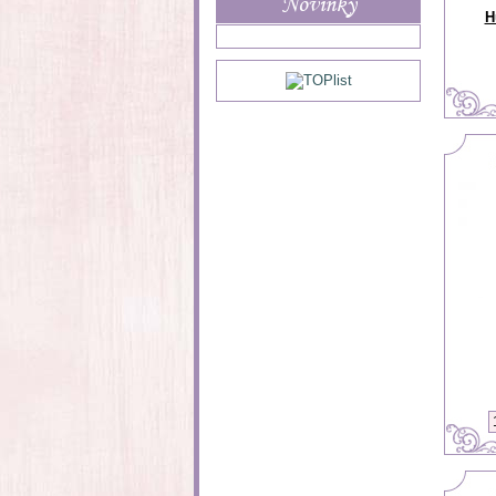
Novinky
H