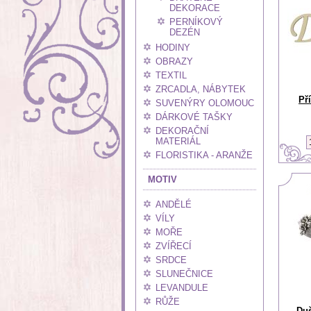
DEKORACE
PERNÍKOVÝ
DEZÉN
HODINY
OBRAZY
TEXTIL
ZRCADLA, NÁBYTEK
Př
SUVENÝRY OLOMOUC
DÁRKOVÉ TAŠKY
DEKORAČNÍ
MATERIÁL
FLORISTIKA - ARANŽE
MOTIV
ANDĚLÉ
VÍLY
MOŘE
ZVÍŘECÍ
SRDCE
SLUNEČNICE
LEVANDULE
RŮŽE
Duš