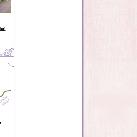
leň
.