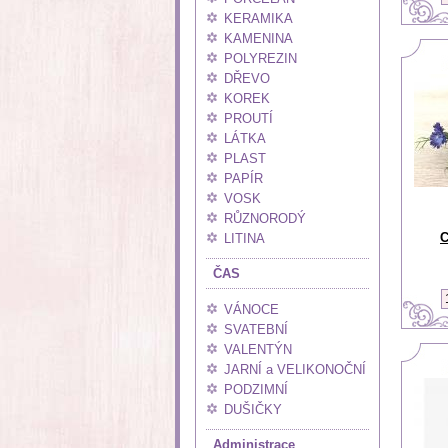
KERAMIKA
KAMENINA
POLYREZIN
DŘEVO
KOREK
PROUTÍ
LÁTKA
PLAST
PAPÍR
VOSK
RŮZNORODÝ
C
LITINA
ČAS
VÁNOCE
SVATEBNÍ
VALENTÝN
JARNÍ a VELIKONOČNÍ
PODZIMNÍ
DUŠIČKY
Administrace