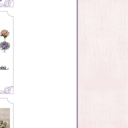
ětů -