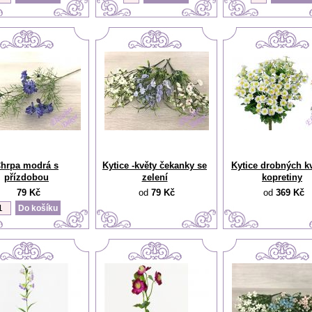
hrpa modrá s
Kytice -květy čekanky se
Kytice drobných kv
přízdobou
zelení
kopretiny
79 Kč
od
79 Kč
od
369 Kč