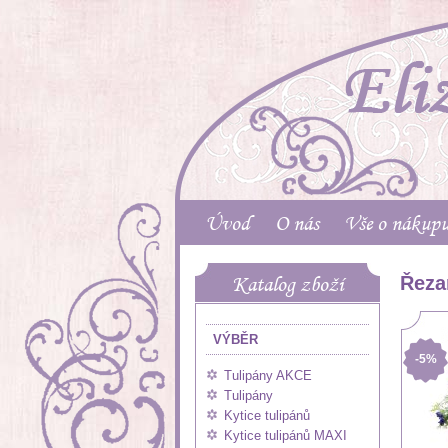
Úvod
O nás
Vše o nákup
Katalog zboží
Řeza
VÝBĚR
-5%
Tulipány AKCE
Tulipány
Kytice tulipánů
Kytice tulipánů MAXI