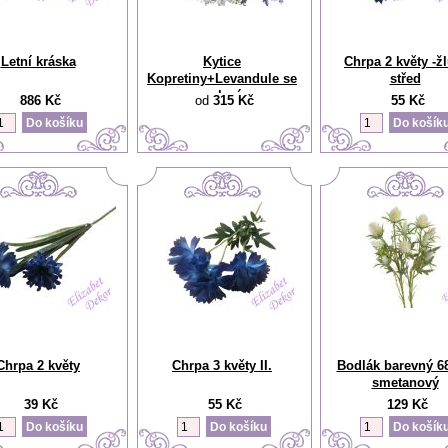
Letní kráska
Kytice
Chrpa 2 květy -žl
Kopretiny+Levandule se
střed
zelení
886 Kč
od
315 Kč
55 Kč
Chrpa 2 květy
Chrpa 3 květy II.
Bodlák barevný 6
smetanový
39 Kč
55 Kč
129 Kč