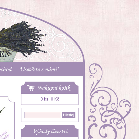
bchod
Ušetřete s námi!
Nákupní košík
0 ks, 0 Kč
Výhody členství