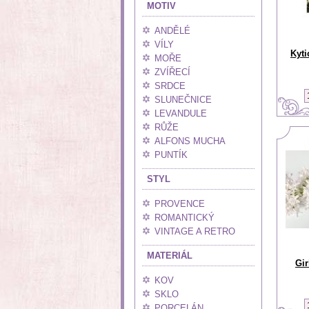
MOTIV
ANDĚLÉ
VÍLY
Kyti
MOŘE
ZVÍŘECÍ
SRDCE
SLUNEČNICE
LEVANDULE
RŮŽE
ALFONS MUCHA
PUNTÍK
STYL
PROVENCE
ROMANTICKÝ
VINTAGE A RETRO
MATERIÁL
Gir
KOV
SKLO
PORCELÁN