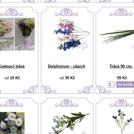
Kvetoucí tráva
Delphinium - zápich
Tráva 90 cm.
od
19 Kč
od
39 Kč
59 Kč