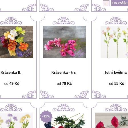
Krásenka II.
Krásenka - trs
letní květina
od
49 Kč
od
79 Kč
od
55 Kč
-11%