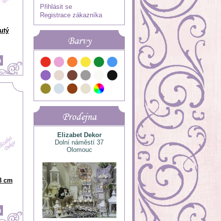
Přihlásit se
Registrace zákazníka
utý
Barvy
Prodejna
Elizabet Dekor
Dolní náměstí 37
Olomouc
8 cm