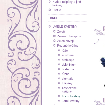
Kytice tulipány a jiné
květiny
Frézie
DRUH
UMĚLÉ KVĚTINY
Zeleň
Zeleň-Eukalyptus
Zeleň-chvojí
Řezané květiny
růže
eustoma
orchideje
delphinium
hortenzie
různé
clematis
tulipány
zasněžené
květiny
Luční květiny
Jarní květiny