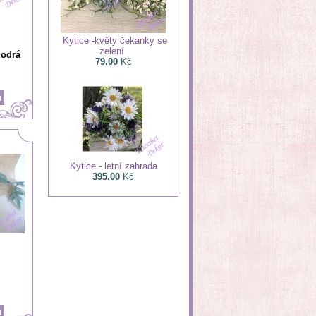
Kytice -květy čekanky se
zelení
modrá
79.00
Kč
Kytice - letní zahrada
395.00
Kč