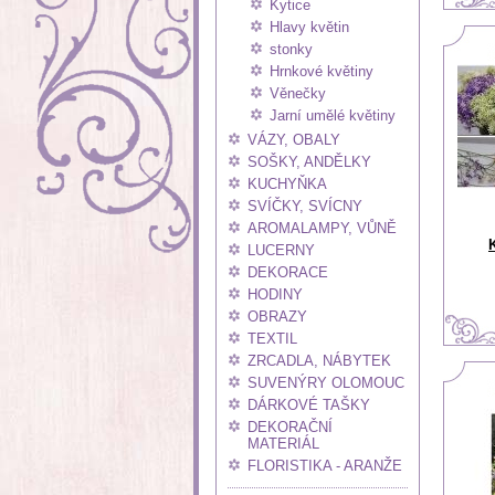
Kytice
Hlavy květin
stonky
Hrnkové květiny
Věnečky
Jarní umělé květiny
VÁZY, OBALY
SOŠKY, ANDĚLKY
KUCHYŇKA
SVÍČKY, SVÍCNY
AROMALAMPY, VŮNĚ
LUCERNY
DEKORACE
HODINY
OBRAZY
TEXTIL
ZRCADLA, NÁBYTEK
SUVENÝRY OLOMOUC
DÁRKOVÉ TAŠKY
DEKORAČNÍ
MATERIÁL
FLORISTIKA - ARANŽE