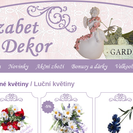
u
Novinky
Akční zboží
Bonusy a dárky
Velkoo
/ Luční květiny
né květiny
-5%