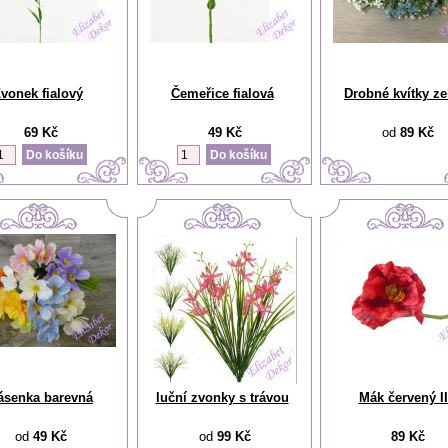
vonek fialový
Čemeřice fialová
Drobné kvítky ze
69 Kč
49 Kč
od
89 Kč
ásenka barevná
luční zvonky s trávou
Mák červený II
od
49 Kč
od
99 Kč
89 Kč