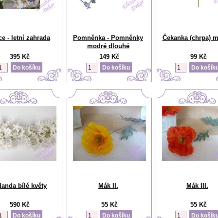
ce - letní zahrada
Pomněnka - Pomněnky
Čekanka (chrpa) 
modré dlouhé
395 Kč
149 Kč
99 Kč
landa bílé květy
Mák II.
Mák III.
590 Kč
55 Kč
55 Kč