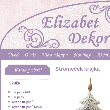
Úvod
O nás
Vše o nákupu
Novinky
Akční 
Stromeček krajka
Katalog zboží
VÝBĚR
Tulipány AKCE
Tulipány
Kytice tulipánů
Kytice tulipánů MAXI