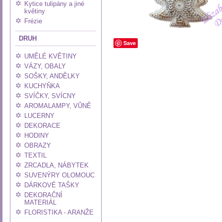
Kytice tulipány a jiné
květiny
Frézie
DRUH
Save
UMĚLÉ KVĚTINY
VÁZY, OBALY
SOŠKY, ANDĚLKY
KUCHYŇKA
SVÍČKY, SVÍCNY
AROMALAMPY, VŮNĚ
LUCERNY
DEKORACE
HODINY
OBRAZY
TEXTIL
ZRCADLA, NÁBYTEK
SUVENÝRY OLOMOUC
DÁRKOVÉ TAŠKY
DEKORAČNÍ
MATERIÁL
FLORISTIKA - ARANŽE