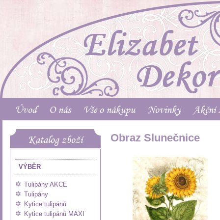
Úvod
O nás
Vše o nákupu
Novinky
Akční 
Obraz Slunečnice
Katalog zboží
VÝBĚR
Tulipány AKCE
Tulipány
Kytice tulipánů
Kytice tulipánů MAXI