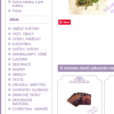
Kytice tulipány a jiné
květiny
Frézie
DRUH
Save
UMĚLÉ KVĚTINY
VÁZY, OBALY
SOŠKY, ANDĚLKY
KUCHYŇKA
SVÍČKY, SVÍCNY
AROMALAMPY, VŮNĚ
LUCERNY
DEKORACE
K tomuto zboží zákazníci nej
HODINY
OBRAZY
TEXTIL
ZRCADLA, NÁBYTEK
SUVENÝRY OLOMOUC
DÁRKOVÉ TAŠKY
DEKORAČNÍ
MATERIÁL
FLORISTIKA - ARANŽE