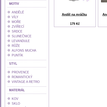
MOTIV
ANDĚLÉ
Anděl na mráčku
An
VÍLY
MOŘE
179 Kč
ZVÍŘECÍ
SRDCE
SLUNEČNICE
LEVANDULE
RŮŽE
ALFONS MUCHA
PUNTÍK
STYL
PROVENCE
ROMANTICKÝ
VINTAGE A RETRO
MATERIÁL
KOV
SKLO