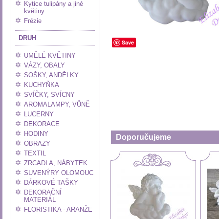
Kytice tulipány a jiné
květiny
Frézie
DRUH
Save
UMĚLÉ KVĚTINY
VÁZY, OBALY
SOŠKY, ANDĚLKY
KUCHYŇKA
SVÍČKY, SVÍCNY
AROMALAMPY, VŮNĚ
LUCERNY
DEKORACE
HODINY
Doporučujeme
OBRAZY
TEXTIL
ZRCADLA, NÁBYTEK
SUVENÝRY OLOMOUC
DÁRKOVÉ TAŠKY
DEKORAČNÍ
MATERIÁL
FLORISTIKA - ARANŽE