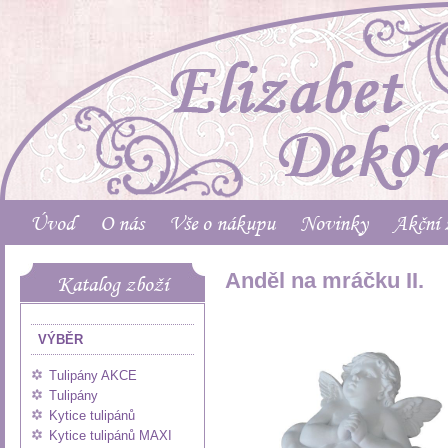
Úvod
O nás
Vše o nákupu
Novinky
Akční 
Anděl na mráčku II.
Katalog zboží
VÝBĚR
Tulipány AKCE
Tulipány
Kytice tulipánů
Kytice tulipánů MAXI