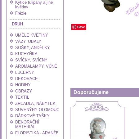
Kytice tulipány a jiné
květiny
Frézie
DRUH
Save
UMĚLÉ KVĚTINY
VÁZY, OBALY
SOŠKY, ANDĚLKY
KUCHYŇKA
SVÍČKY, SVÍCNY
AROMALAMPY, VŮNĚ
LUCERNY
DEKORACE
HODINY
OBRAZY
Doporučujeme
TEXTIL
ZRCADLA, NÁBYTEK
SUVENÝRY OLOMOUC
DÁRKOVÉ TAŠKY
DEKORAČNÍ
MATERIÁL
FLORISTIKA - ARANŽE