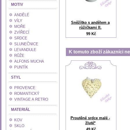
MOTIV
ANDĚLÉ
VÍLY
Sněžítko s andělem a
MOŘE
růžičkami II.
ZVÍŘECÍ
99 Kč
SRDCE
SLUNEČNICE
LEVANDULE
K tomuto zboží zákazníci nej
RŮŽE
ALFONS MUCHA
PUNTÍK
STYL
PROVENCE
ROMANTICKÝ
VINTAGE A RETRO
MATERIÁL
Proutěné srdce malé -
KOV
žluté*
SKLO
49 Kč