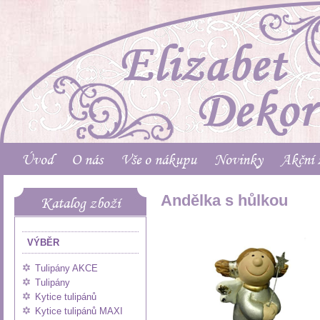
Úvod
O nás
Vše o nákupu
Novinky
Akční 
Andělka s hůlkou
Katalog zboží
VÝBĚR
Tulipány AKCE
Tulipány
Kytice tulipánů
Kytice tulipánů MAXI