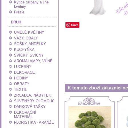
Kytice tulipány a jiné
květiny
Frézie
DRUH
Save
UMĚLÉ KVĚTINY
VÁZY, OBALY
SOŠKY, ANDĚLKY
KUCHYŇKA
SVÍČKY, SVÍCNY
AROMALAMPY, VŮNĚ
LUCERNY
DEKORACE
HODINY
OBRAZY
K tomuto zboží zákazníci nej
TEXTIL
ZRCADLA, NÁBYTEK
SUVENÝRY OLOMOUC
DÁRKOVÉ TAŠKY
DEKORAČNÍ
MATERIÁL
FLORISTIKA - ARANŽE