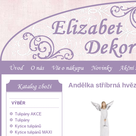
Úvod
O nás
Vše o nákupu
Novinky
Akční 
Andělka stříbrná hvě
Katalog zboží
VÝBĚR
Tulipány AKCE
Tulipány
Kytice tulipánů
Kytice tulipánů MAXI