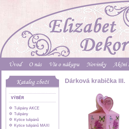
Úvod
O nás
Vše o nákupu
Novinky
Akční 
Dárková krabička III.
Katalog zboží
VÝBĚR
Tulipány AKCE
Tulipány
Kytice tulipánů
Kytice tulipánů MAXI