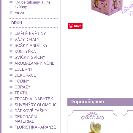
Kytice tulipány a jiné
květiny
Frézie
DRUH
Save
UMĚLÉ KVĚTINY
VÁZY, OBALY
SOŠKY, ANDĚLKY
KUCHYŇKA
SVÍČKY, SVÍCNY
AROMALAMPY, VŮNĚ
LUCERNY
DEKORACE
HODINY
OBRAZY
TEXTIL
ZRCADLA, NÁBYTEK
Doporučujeme
SUVENÝRY OLOMOUC
DÁRKOVÉ TAŠKY
DEKORAČNÍ
MATERIÁL
FLORISTIKA - ARANŽE