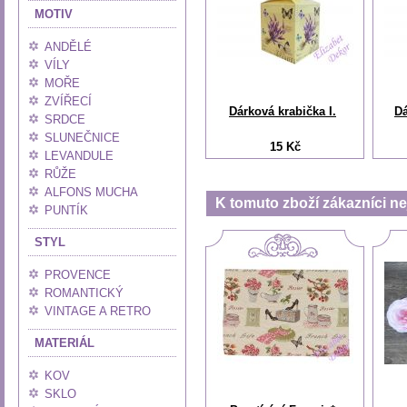
MOTIV
ANDĚLÉ
VÍLY
MOŘE
ZVÍŘECÍ
Dárková krabička I.
Dá
SRDCE
SLUNEČNICE
15 Kč
LEVANDULE
RŮŽE
ALFONS MUCHA
K tomuto zboží zákazníci nej
PUNTÍK
STYL
PROVENCE
ROMANTICKÝ
VINTAGE A RETRO
MATERIÁL
KOV
SKLO