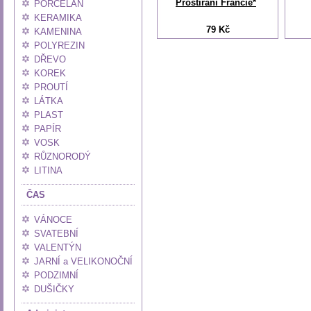
Prostírání Francie*
PORCELÁN
KERAMIKA
79 Kč
KAMENINA
POLYREZIN
DŘEVO
KOREK
PROUTÍ
LÁTKA
PLAST
PAPÍR
VOSK
RŮZNORODÝ
LITINA
ČAS
VÁNOCE
SVATEBNÍ
VALENTÝN
JARNÍ a VELIKONOČNÍ
PODZIMNÍ
DUŠIČKY