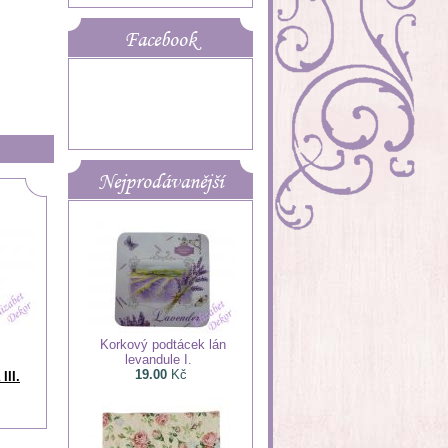
Facebook
Nejprodávanější
Korkový podtácek lán
levandule I.
19.00
Kč
III.