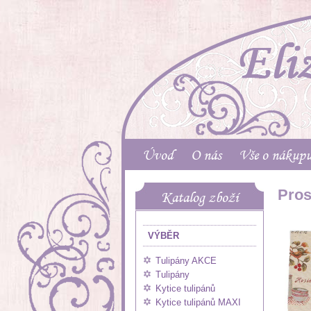
Úvod
O nás
Vše o nákup
Pros
Katalog zboží
VÝBĚR
Tulipány AKCE
Tulipány
Kytice tulipánů
Kytice tulipánů MAXI