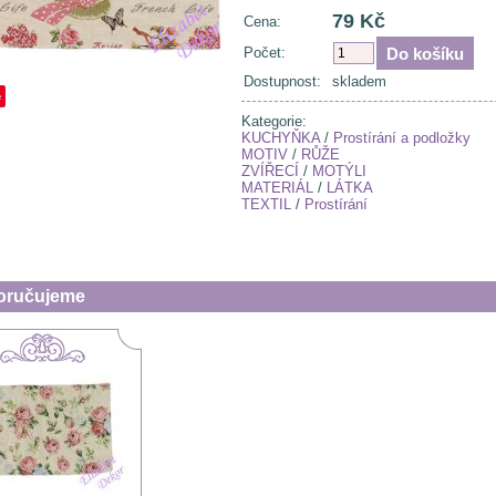
79 Kč
Cena:
Počet:
Dostupnost:
skladem
e
Kategorie:
KUCHYŇKA
/
Prostírání a podložky
MOTIV
/
RŮŽE
ZVÍŘECÍ
/
MOTÝLI
MATERIÁL
/
LÁTKA
TEXTIL
/
Prostírání
oručujeme