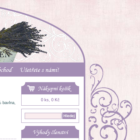
bchod
Ušetřete s námi!
Nákupní košík
0 ks, 0 Kč
% bavlna,
Výhody členství