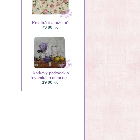
Prostírání s růžemi*
79.00
Kč
Korkový podtácek s
levandulí a citronem
19.00
Kč