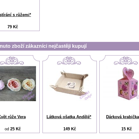
stírání s růžemi*
79 Kč
muto zboží zákazníci nejčastěji kupují
vět růže Vera
Látková ošatka Andělé*
Dárková krabička 
od
25 Kč
149 Kč
15 Kč