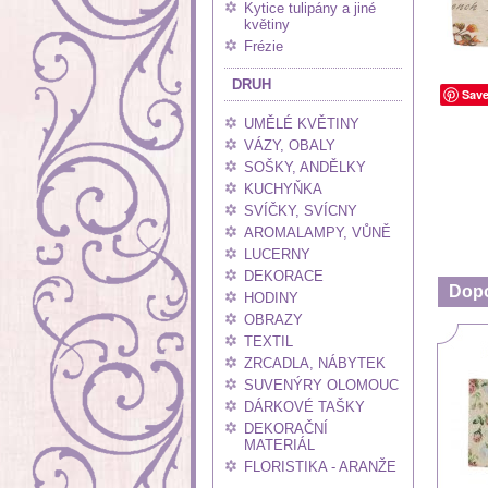
Kytice tulipány a jiné
květiny
Frézie
DRUH
Sav
UMĚLÉ KVĚTINY
VÁZY, OBALY
SOŠKY, ANDĚLKY
KUCHYŇKA
SVÍČKY, SVÍCNY
AROMALAMPY, VŮNĚ
LUCERNY
DEKORACE
Dop
HODINY
OBRAZY
TEXTIL
ZRCADLA, NÁBYTEK
SUVENÝRY OLOMOUC
DÁRKOVÉ TAŠKY
DEKORAČNÍ
MATERIÁL
FLORISTIKA - ARANŽE