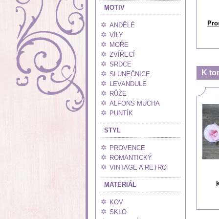
MOTIV
Pro
ANDĚLÉ
VÍLY
MOŘE
ZVÍŘECÍ
SRDCE
K to
SLUNEČNICE
LEVANDULE
RŮŽE
ALFONS MUCHA
PUNTÍK
STYL
PROVENCE
ROMANTICKÝ
VINTAGE A RETRO
K
MATERIÁL
KOV
SKLO