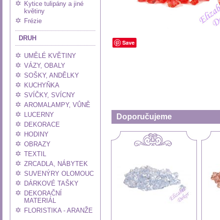
Kytice tulipány a jiné
květiny
Frézie
DRUH
Save
UMĚLÉ KVĚTINY
VÁZY, OBALY
SOŠKY, ANDĚLKY
KUCHYŇKA
SVÍČKY, SVÍCNY
AROMALAMPY, VŮNĚ
LUCERNY
Doporučujeme
DEKORACE
HODINY
OBRAZY
TEXTIL
ZRCADLA, NÁBYTEK
SUVENÝRY OLOMOUC
DÁRKOVÉ TAŠKY
DEKORAČNÍ
MATERIÁL
FLORISTIKA - ARANŽE