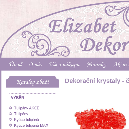
Úvod
O nás
Vše o nákupu
Novinky
Akční 
Dekorační krystaly - 
Katalog zboží
VÝBĚR
Tulipány AKCE
Tulipány
Kytice tulipánů
Kytice tulipánů MAXI