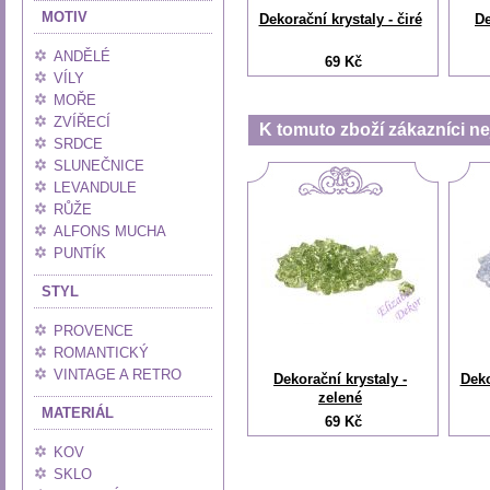
MOTIV
Dekorační krystaly - čiré
De
ANDĚLÉ
69 Kč
VÍLY
MOŘE
ZVÍŘECÍ
K tomuto zboží zákazníci nej
SRDCE
SLUNEČNICE
LEVANDULE
RŮŽE
ALFONS MUCHA
PUNTÍK
STYL
PROVENCE
ROMANTICKÝ
VINTAGE A RETRO
Dekorační krystaly -
Deko
zelené
MATERIÁL
69 Kč
KOV
SKLO