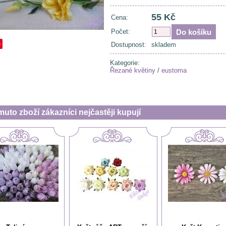
55 Kč
Cena:
Počet:
e
Dostupnost:
skladem
Kategorie:
Řezané květiny
/
eustoma
muto zboží zákazníci nejčastěji kupují