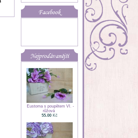
a
Facebook
Nejprodávanější
Eustoma s poupětem VI. -
růžová
55.00
Kč