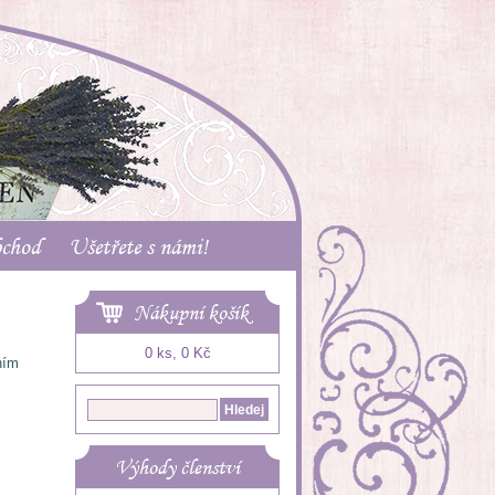
bchod
Ušetřete s námi!
Nákupní košík
0 ks, 0 Kč
ním
Výhody členství