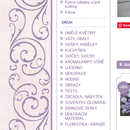
Kytice tulipány a jiné
květiny
Frézie
DRUH
Sav
UMĚLÉ KVĚTINY
VÁZY, OBALY
SOŠKY, ANDĚLKY
KUCHYŇKA
SVÍČKY, SVÍCNY
AROMALAMPY, VŮNĚ
K to
LUCERNY
DEKORACE
HODINY
OBRAZY
-28%
TEXTIL
ZRCADLA, NÁBYTEK
SUVENÝRY OLOMOUC
DÁRKOVÉ TAŠKY
DEKORAČNÍ
MATERIÁL
FLORISTIKA - ARANŽE