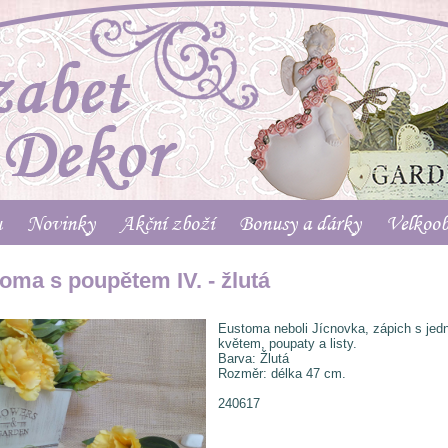
u
Novinky
Akční zboží
Bonusy a dárky
Velkoo
oma s poupětem IV. - žlutá
Eustoma neboli Jícnovka, zápich s jed
květem, poupaty a listy.
Barva: Žlutá
Rozměr: délka 47 cm.
240617