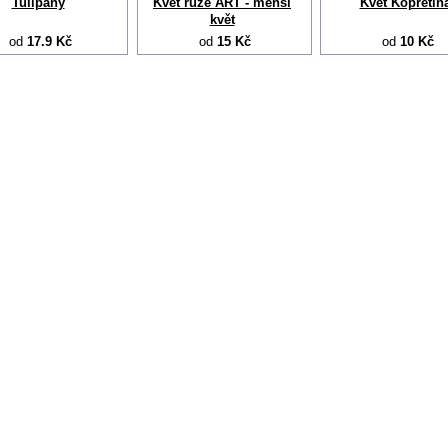
Tulipány
Květ růže ART - menší
Květ Kopretin
květ
od
17.9 Kč
od
15 Kč
od
10 Kč