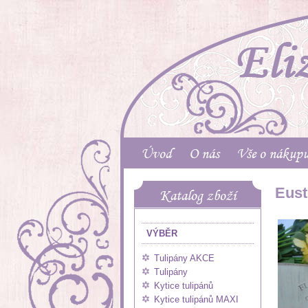
Úvod
O nás
Vše o nákup
Eust
Katalog zboží
VÝBĚR
Tulipány AKCE
Tulipány
Kytice tulipánů
Kytice tulipánů MAXI